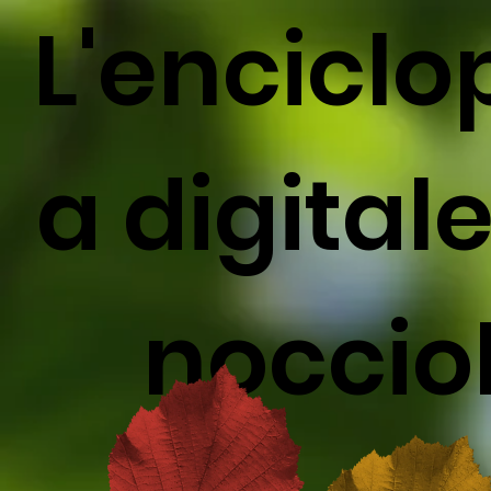
L'enciclo
a digitale
noccio