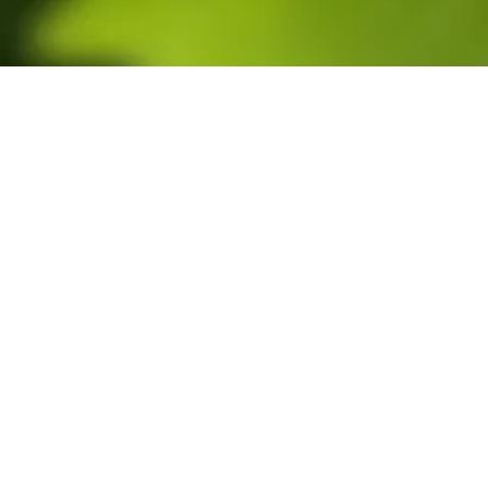
📬
info@nocciolario.com
© 2025 Nocciolario
Si applicano
condizioni d'uso
.
Prima di utilizzare un prodotto leggere attentamente