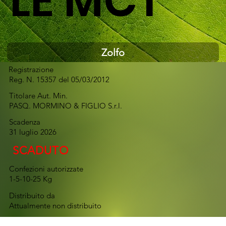
LE MCT
Zolfo
Registrazione
Reg. N. 15357 del 05/03/2012
Titolare Aut. Min.
PASQ. MORMINO & FIGLIO S.r.l.
Scadenza
31 luglio 2026
SCADUTO
Confezioni autorizzate
1-5-10-25 Kg
Distribuito da
Attualmente non distribuito