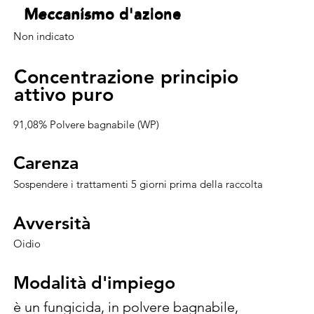
Meccanismo d'azione
Meccanismo d'azione
Meccanismo d'azione
Meccanismo d'azione
Non indicato
Concentrazione principio
Concentrazione principio
attivo puro
attivo puro
91,08% Polvere bagnabile (WP)
Carenza
Carenza
Sospendere i trattamenti 5 giorni prima della raccolta
Avversità
Avversità
Oidio
Modalità d'impiego
Modalità d'impiego
è un fungicida, in polvere bagnabile, 