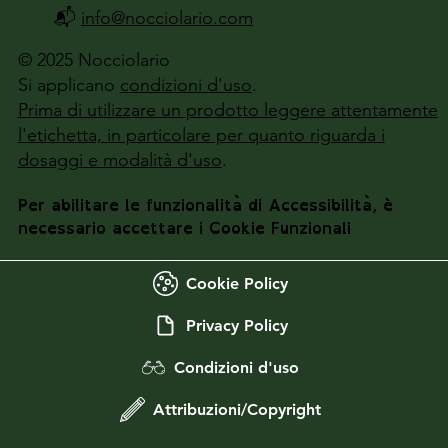
📬
info@nocciolario.com
© 2025 Nocciolario
Si applicano
condizioni d'uso
.
Prima di utilizzare un prodotto leggere attentamente
l'etichetta, in particolare per quanto riguarda i
dosaggi e modalità d'uso
.
Per abilitare le funzionalità di Accessibilità, è
necessario accettare i Cookie Funzionali
Cookie Policy
Privacy Policy
Condizioni d'uso
Attribuzioni/Copyright