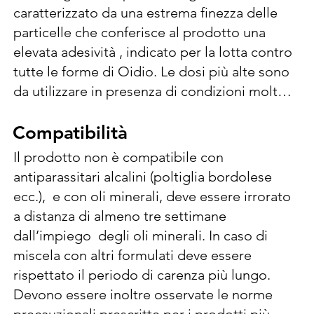
caratterizzato da una estrema finezza delle 
particelle che conferisce al prodotto una 
elevata adesività , indicato per la lotta contro 
tutte le forme di Oidio. Le dosi più alte sono 
da utilizzare in presenza di condizioni molto 
favorevoli ai patogeni. 300-500 g/hl di acqua. 
Diluire la dose in poca acqua, versarlo nella 
Compatibilità
Compatibilità
vasca e rimescolare sino a completa 
Il prodotto non è compatibile con 
dispersione.
antiparassitari alcalini (poltiglia bordolese 
ecc.),  e con oli minerali, deve essere irrorato 
a distanza di almeno tre settimane 
dall’impiego  degli oli minerali. In caso di 
miscela con altri formulati deve essere 
rispettato il periodo di carenza più lungo. 
Devono essere inoltre osservate le norme 