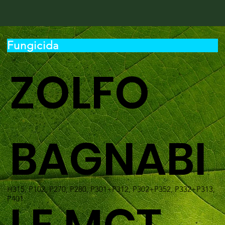
Fungicida
ZOLFO
BAGNABI
H315, P102, P270, P280, P301+P312, P302+P352, P332+P313,
P401