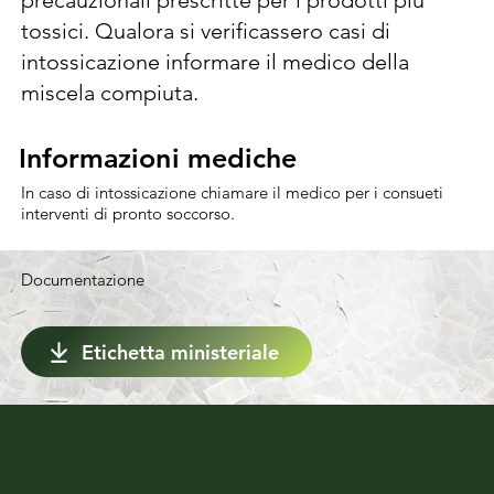
precauzionali prescritte per i prodotti più 
tossici. Qualora si verificassero casi di 
intossicazione informare il medico della 
miscela compiuta.
Informazioni mediche
Informazioni mediche
In caso di intossicazione chiamare il medico per i consueti
interventi di pronto soccorso.
Documentazione
Etichetta ministeriale