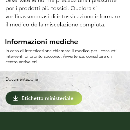
osservate le norme precauzionali prescritte 
accuratamente. Mantenere in agitazione il 
per i prodotti più tossici. Qualora si 
prodotto durante l'uso. Per evitare 
verificassero casi di intossicazione informare 
l’insorgere di fenomeni di resistenza 
il medico della miscelazione compiuta.
attenersi alle indicazioni riportate in 
etichetta e alternare ZOLFO 80 
Informazioni mediche
Informazioni mediche
MICRONIZZATO ad altri fungicidi.
In caso di intossicazione chiamare il medico per i consueti
interventi di pronto soccorso. Avvertenza: consultare un
centro antiveleni.
Documentazione
Etichetta ministeriale