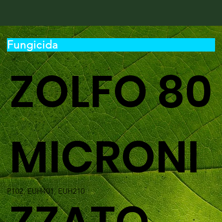
Fungicida
ZOLFO 80
MICRONI
P102, EUH401, EUH210