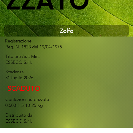
ZZATO
Zolfo
Registrazione
Reg. N. 1823 del 19/04/1975
Titolare Aut. Min.
ESSECO S.r.l.
Scadenza
31 luglio 2026
SCADUTO
Confezioni autorizzate
0,500-1-5-10-25 Kg
Distribuito da
ESSECO S.r.l.