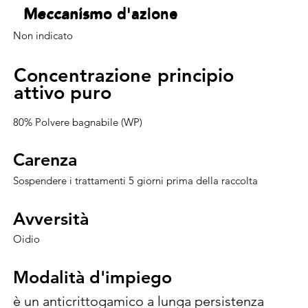
Meccanismo d'azione
Meccanismo d'azione
Meccanismo d'azione
Meccanismo d'azione
Non indicato
Concentrazione principio
Concentrazione principio
attivo puro
attivo puro
80% Polvere bagnabile (WP)
Carenza
Carenza
Sospendere i trattamenti 5 giorni prima della raccolta
Avversità
Avversità
Oidio
Modalità d'impiego
Modalità d'impiego
è un anticrittogamico a lunga persistenza 