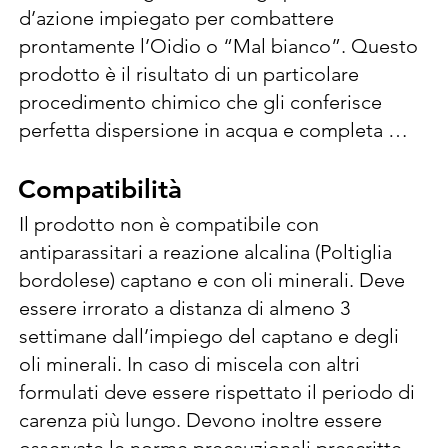
d’azione impiegato per combattere 
prontamente l’Oidio o “Mal bianco”. Questo 
prodotto è il risultato di un particolare 
procedimento chimico che gli conferisce 
perfetta dispersione in acqua e completa 
adesività, intervenire alla comparsa dei primi 
sintomi della malattia alla dose di 300-500 
Compatibilità
Compatibilità
g/hl, distribuiti con volumi d’acqua di 1000 
Il prodotto non è compatibile con 
L/ha, dose massima 5 Kg/ha. Effettuare 
antiparassitari a reazione alcalina (Poltiglia 
massimo 8 trattamenti per anno ad intervalli 
bordolese) captano e con oli minerali. Deve 
di almeno 7 giorni. Stemperare la dose 
essere irrorato a distanza di almeno 3 
consigliata di prodotto in poca acqua, 
settimane dall’impiego del captano e degli 
mescolare fino ad ottenere una poltiglia 
oli minerali. In caso di miscela con altri 
fluida ed omogenea, quindi versarla nel 
formulati deve essere rispettato il periodo di 
quantitativo totale d’acqua, semplice o già 
carenza più lungo. Devono inoltre essere 
additivata con altri prodotti, rimescolando 