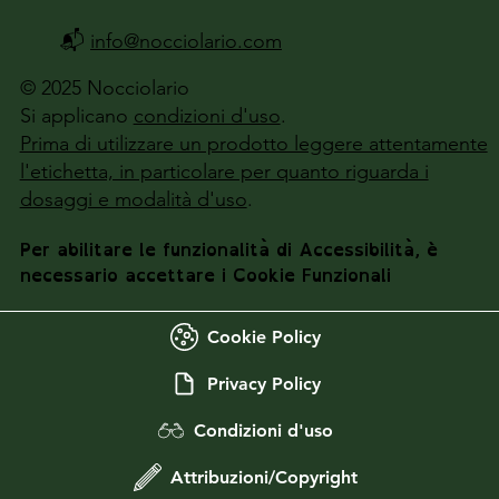
📬
info@nocciolario.com
© 2025 Nocciolario
Si applicano
condizioni d'uso
.
Prima di utilizzare un prodotto leggere attentamente
l'etichetta, in particolare per quanto riguarda i
dosaggi e modalità d'uso
.
Per abilitare le funzionalità di Accessibilità, è
necessario accettare i Cookie Funzionali
Cookie Policy
Privacy Policy
Condizioni d'uso
Attribuzioni/Copyright