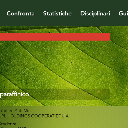
Confronta
Statistiche
Disciplinari
Gu
paraffinico
Titolare Aut. Min.
UPL HOLDINGS COOPERATIEF U.A.
Scadenza