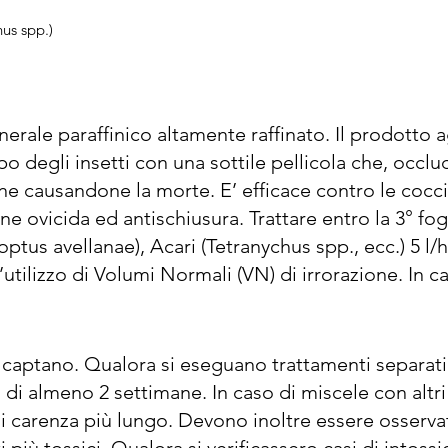
hus spp.)
nerale paraffinico altamente raffinato. Il prodotto a
o degli insetti con una sottile pellicola che, occlu
one causandone la morte. E’ efficace contro le coccin
e ovicida ed antischiusura. Trattare entro la 3° fogli
tus avellanae), Acari (Tetranychus spp., ecc.) 5 l/hl,
l’utilizzo di Volumi Normali (VN) di irrorazione. In ca
ettaro. Per massimizzare l’attività del formulato, i
 sufficiente bagnatura delle piante trattate. In ogni
trattamento, verificare che l’applicazione consenta l
 captano. Qualora si eseguano trattamenti separati 
ersaglio. versare il prodotto nel serbatoio già riemp
 di almeno 2 settimane. In caso di miscele con altri 
e agitazione, quindi portare l’acqua al volume tota
i carenza più lungo. Devono inoltre essere osservat
ri in polvere bagnabile, mescolare molto bene la polt
più tossici. Qualora si verificassero casi di intossi