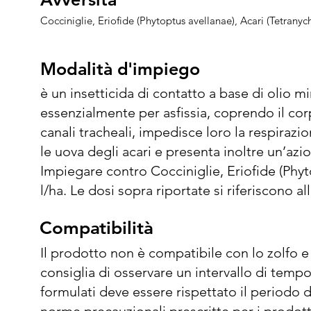
Cocciniglie, Eriofide (Phytoptus avellanae), Acari (Tetranyc
Modalità d'impiego
Modalità d'impiego
è un insetticida di contatto a base di olio mi
essenzialmente per asfissia, coprendo il corp
canali tracheali, impedisce loro la respirazi
le uova degli acari e presenta inoltre un’azion
Impiegare contro Cocciniglie, Eriofide (Phytop
l/ha. Le dosi sopra riportate si riferiscono al
Volumi Ridotti, fare riferimento alla dose ad 
Compatibilità
Compatibilità
volumi di irrorazione adeguati a garantire una
al fine di ottenere un’adeguata efficacia del 
Il prodotto non è compatibile con lo zolfo e
completa ricopertura degli insetti ed acari b
consiglia di osservare un intervallo di tempo
3/4 di acqua, mantenendo la pompa in costant
formulati deve essere rispettato il periodo d
caso di miscela con altri prodotti fitosanita
norme precauzionali prescritte per i prodotti 