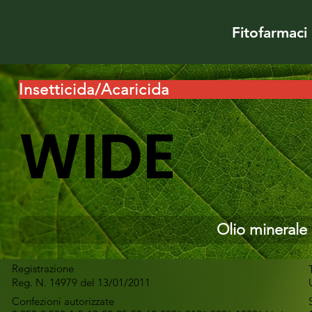
Fitofarmaci
Insetticida/Acaricida
WIDE
Olio minerale 
Registrazione
Reg. N. 14979 del 13/01/2011
Confezioni autorizzate