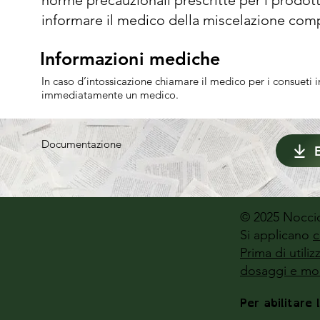
contenente la polvere prima di aggiungere l’o
informare il medico della miscelazione comp
formulazione emulsionabile, aggiungerli dopo
Durante l’impiego mantenere la miscela in c
Informazioni mediche
Informazioni mediche
In caso d’intossicazione chiamare il medico per i consueti 
immediatamente un medico.
Documentazione
© 2025 Noccio
Si applicano
c
Prima di utili
dosaggi e mod
Per abilitare 