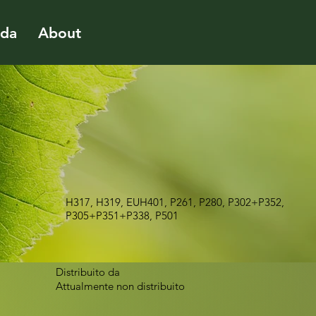
ida
About
H317, H319, EUH401, P261, P280, P302+P352,
P305+P351+P338, P501
Distribuito da
Attualmente non distribuito