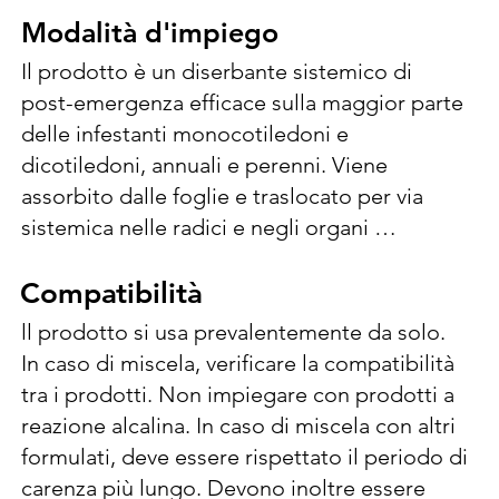
Modalità d'impiego
Modalità d'impiego
Il prodotto è un diserbante sistemico di 
post-emergenza efficace sulla maggior parte 
delle infestanti monocotiledoni e 
dicotiledoni, annuali e perenni. Viene 
assorbito dalle foglie e traslocato per via 
sistemica nelle radici e negli organi 
sotterranei delle perennanti, che vengono 
così devitalizzati. Distrugge totalmente le 
Compatibilità
Compatibilità
parti aeree e sotterranee delle piante 
ll prodotto si usa prevalentemente da solo. 
perenni. Impiegare il prodotto su infestanti 
In caso di miscela, verificare la compatibilità 
in vegetazione, sia in estate che in autunno o 
tra i prodotti. Non impiegare con prodotti a 
in primavera. Diluire la dose da applicare ad 
reazione alcalina. In caso di miscela con altri 
ettaro (= 10.000 m2) in 100-300 litri d’acqua, 
formulati, deve essere rispettato il periodo di 
in relazione alle caratteristiche tecniche 
carenza più lungo. Devono inoltre essere 