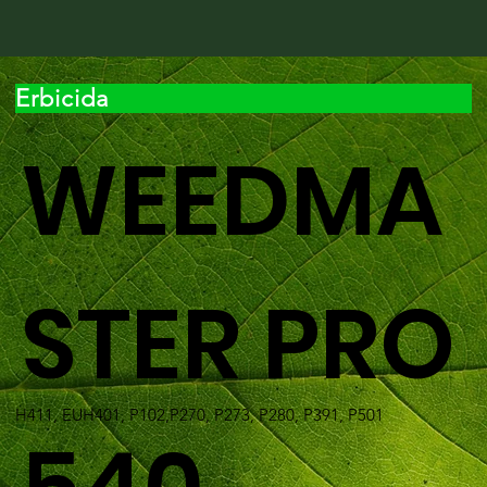
Erbicida
WEEDMA
STER PRO
H411, EUH401, P102,P270, P273, P280, P391, P501