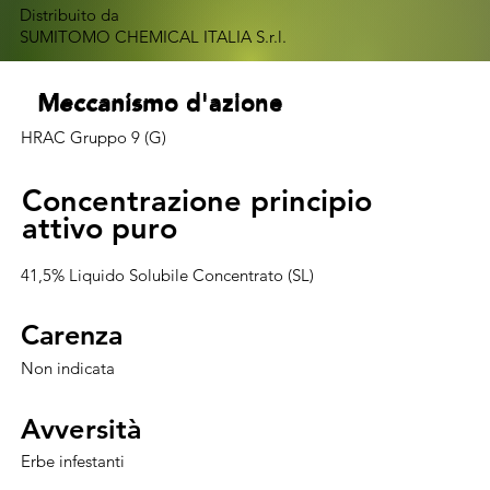
Distribuito da
SUMITOMO CHEMICAL ITALIA S.r.l.
Meccanismo d'azione
Meccanismo d'azione
Meccanismo d'azione
Meccanismo d'azione
HRAC Gruppo 9 (G)
Concentrazione principio
Concentrazione principio
attivo puro
attivo puro
41,5% Liquido Solubile Concentrato (SL)
Carenza
Carenza
Non indicata
Avversità
Avversità
Erbe infestanti