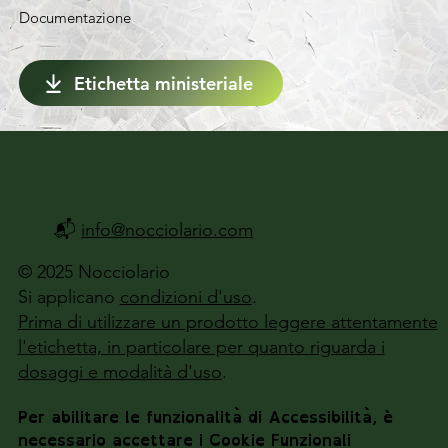
Documentazione
Etichetta ministeriale
📬
info@nocciolario.com
© 2025 Nocciolario
Si applicano
condizioni d'uso
.
Prima di utilizzare un prodotto leggere attentamente
l'etichetta, in particolare per quanto riguarda i
dosaggi e modalità d'uso
.
Per abilitare le funzionalità di Accessibilità, è
necessario accettare i Cookie Funzionali