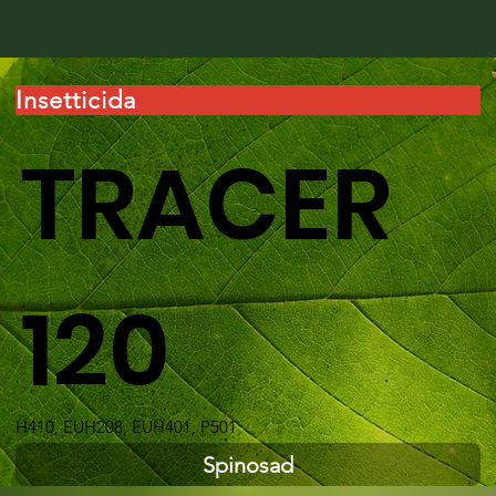
Insetticida
TRACER
120
H410, EUH208, EUH401, P501
Spinosad