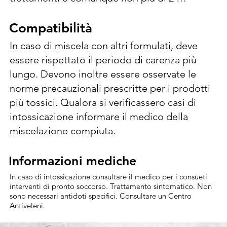
consecutivi. Dosi riferite a 1500 l/ha. Contro 
Carpocapsa (Cydia pomonella), trattare alla 
Compatibilità
Compatibilità
schiusura delle uova. Ripetere i trattamenti 
In caso di miscela con altri formulati, deve 
ad intervalli di 7-15 giorni con dosi di 80-120 
essere rispettato il periodo di carenza più 
ml/hl a seconda del livello di infestazione 
lungo. Devono inoltre essere osservate le 
(minimo 1,2 L/ha). In caso di aree con livelli di 
norme precauzionali prescritte per i prodotti 
infestazione storicamente molto elevati, 
più tossici. Qualora si verificassero casi di 
inserire il prodotto in uno specifico 
intossicazione informare il medico della 
programma di controllo del parassita.
miscelazione compiuta.
Informazioni mediche
Informazioni mediche
In caso di intossicazione consultare il medico per i consueti
interventi di pronto soccorso. Trattamento sintomatico. Non
sono necessari antidoti specifici. Consultare un Centro
Antiveleni.