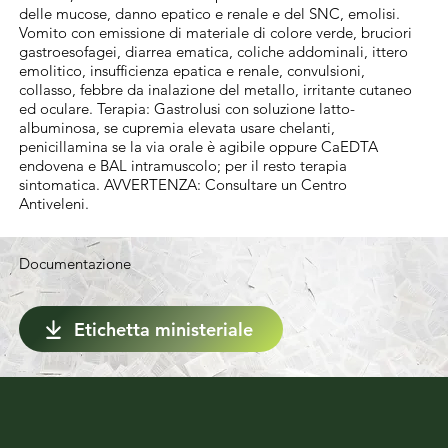
raccomanda di rispettare il quantitativo 
delle mucose, danno epatico e renale e del SNC, emolisi.
medio applicato di 4 kg di rame per ettaro 
Vomito con emissione di materiale di colore verde, bruciori
gastroesofagei, diarrea ematica, coliche addominali, ittero
all'anno.
emolitico, insufficienza epatica e renale, convulsioni,
collasso, febbre da inalazione del metallo, irritante cutaneo
ed oculare. Terapia: Gastrolusi con soluzione latto-
albuminosa, se cupremia elevata usare chelanti,
penicillamina se la via orale è agibile oppure CaEDTA
endovena e BAL intramuscolo; per il resto terapia
sintomatica. AVVERTENZA: Consultare un Centro
Antiveleni.
Documentazione
Etichetta ministeriale