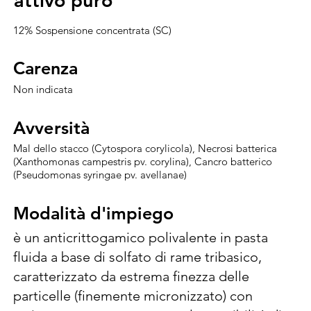
attivo puro
attivo puro
12% Sospensione concentrata (SC)
Carenza
Carenza
Non indicata
Avversità
Avversità
Mal dello stacco (Cytospora corylicola), Necrosi batterica
(Xanthomonas campestris pv. corylina), Cancro batterico
(Pseudomonas syringae pv. avellanae)
Modalità d'impiego
Modalità d'impiego
è un anticrittogamico polivalente in pasta 
fluida a base di solfato di rame tribasico, 
caratterizzato da estrema finezza delle 
particelle (finemente micronizzato) con 