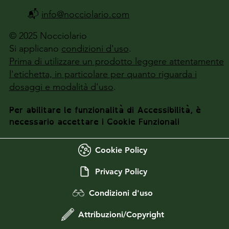
📬
info@nocciolario.com
© 2025 Nocciolario
Si applicano
condizioni d'uso
.
Prima di utilizzare un prodotto leggere attentamente
l'etichetta, in particolare per quanto riguarda i
dosaggi e modalità d'uso
.
Per abilitare le funzionalità di Accessibilità, è
necessario accettare i Cookie Funzionali
Cookie Policy
Privacy Policy
Condizioni d'uso
Attribuzioni/Copyright