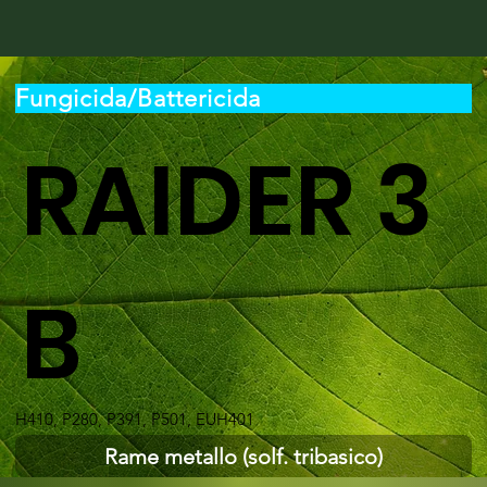
Fungicida/Battericida
RAIDER 3
B
H410, P280, P391, P501, EUH401
Rame metallo (solf. tribasico)