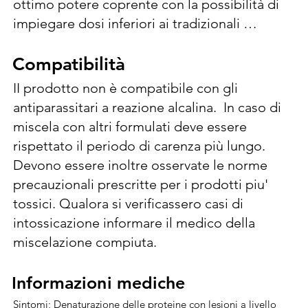
ottimo potere coprente con la possibilità di 
impiegare dosi inferiori ai tradizionali 
prodotti rameici, da impiegarsi nella lotta 
contro  Mal dello stacco (Cytospora 
Compatibilità
Compatibilità
corylicola). Attività collaterale contro:  
II prodotto non è compatibile con gli 
Necrosi batterica (Xanthomonas campestris 
antiparassitari a reazione alcalina.  In caso di 
pv. corylina), Cancro batterico (Pseudomonas 
miscela con altri formulati deve essere 
syringae pv. avellanae) Trattamenti al Bruno. 
rispettato il periodo di carenza più lungo. 
N. max di trattamenti anno 2-3. 4,5-4,75 
Devono essere inoltre osservate le norme 
kg/ha. 0,45-0,47 l/hl. Volumi acqua 1000 l/ha. 
precauzionali prescritte per i prodotti piu' 
Al fine di ridurre al minimo il potenziale 
tossici. Qualora si verificassero casi di 
accumulo nel suolo e l'esposizione per gli 
intossicazione informare il medico della 
organismi non bersaglio, tenendo conto al 
miscelazione compiuta.
contempo delle condizioni agroclimatiche, 
non superare l'applicazione cumulativa di 28 
Informazioni mediche
Informazioni mediche
kg di rame per ettaro nell'arco di 7 anni. Si 
Sintomi; Denaturazione delle proteine con lesioni a livello