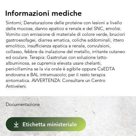
trattamenti primaverili-estivi -trattamenti 
autunnali 250-625 g/hl Dosi/ha 3,5-6,25 Kg N° 
Informazioni mediche
Informazioni mediche
max Trattamenti anno 3, Intervallo tra i 
Sintomi; Denaturazione delle proteine con lesioni a livello
trattamenti (gg) 14-21 Volumi di Irrorazione 
delle mucose, danno epatico e renale e del SNC, emolisi.
consigliati (l/ha) 1000- 1500.  Versare il 
Vomito con emissione di materiale di colore verde, bruciori
gastroesofagei, diarrea ematica, coliche addominali, ittero
prodotto nella botte dell’irroratrice 
emolitico, insufficienza epatica e renale, convulsioni,
parzialmente riempita d’acqua e, 
collasso, febbre da inalazione del metallo, irritante cutaneo
ed oculare. Terapia: Gastrolusi con soluzione latto-
mantenendo la massa in agitazione, portare 
albuminosa, se cupremia elevata usare chelanti,
al volume desiderato. Il prodotto è già 
penicillamina se la via orale è agibile oppure CaEDTA
endovena e BAL intramuscolo; per il resto terapia
neutro quindi non richiede l’aggiunta di 
sintomatica. AVVERTENZA: Consultare un Centro
calce, va impiegato secondo i normali 
Antiveleni.
calendari di lotta a seconda delle condizioni 
di temperatura e di umidità (in caso di 
Documentazione
stagione particolarmente piovosa andranno 
impiegate le dosi maggiori nell’intervallo di 
Etichetta ministeriale
tempo più corto). Al fine di ridurre al minimo 