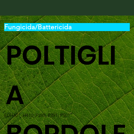
Fungicida/Battericida
POLTIGLI
A
EUH401, H410, P280, P391, P501