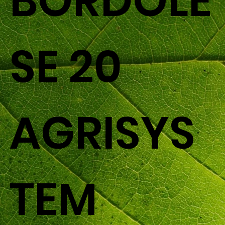
BORDOLE
SE 20
AGRISYS
TEM