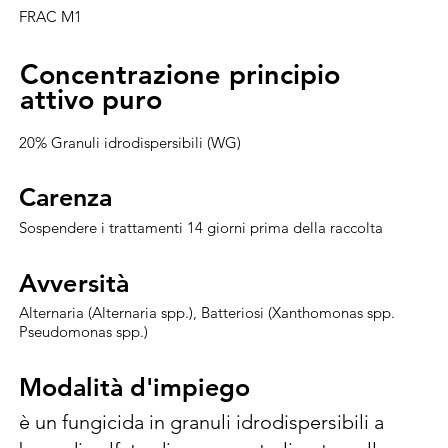
FRAC M1
Concentrazione principio
Concentrazione principio
attivo puro
attivo puro
20% Granuli idrodispersibili (WG)
Carenza
Carenza
Sospendere i trattamenti 14 giorni prima della raccolta
Avversità
Avversità
Alternaria (Alternaria spp.), Batteriosi (Xanthomonas spp.
Pseudomonas spp.)
Modalità d'impiego
Modalità d'impiego
è un fungicida in granuli idrodispersibili a 