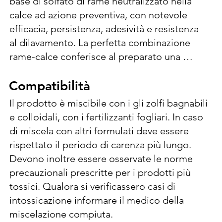
base di solfato di rame neutralizzato nella 
calce ad azione preventiva, con notevole 
efficacia, persistenza, adesività e resistenza 
al dilavamento. La perfetta combinazione 
rame-calce conferisce al preparato una 
neutralità, sospensibilità e bagnabilità 
adeguate ad assicurare una omogenea ed 
Compatibilità
Compatibilità
uniforme copertura della vegetazione all’atto 
Il prodotto è miscibile con i gli zolfi bagnabili 
dei trattamenti. Si impiega disperdendola 
e colloidali, con i fertilizzanti fogliari. In caso 
direttamente in acqua senza l’aggiunta di 
di miscela con altri formulati deve essere 
calce. In caso di utilizzo di volumi inferiori a 
rispettato il periodo di carenza più lungo. 
quelli indicati (ad es. inizio stagione su 
Devono inoltre essere osservate le norme 
colture arboree), si suggerisce di utilizzare la 
precauzionali prescritte per i prodotti più 
dose/hl.   Avversità:  Alternaria (Alternaria 
tossici. Qualora si verificassero casi di 
spp.), Batteriosi (Xanthomonas spp.  
intossicazione informare il medico della 
Pseudomonas spp.) Epoche d’impiego 
miscelazione compiuta.