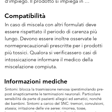
d’impiego. Il prodotto si impiega in 
trattamenti alla vegetazione alla comparsa 
degli insetti controllati, se non diversamente 
Compatibilità
Compatibilità
specificato.  Contro Afidi (Hyalopterus sp.): 
In caso di miscela con altri formulati deve 
30 ml/hl (420-500 ml/ha) in 1400 l/Ha di acqua. 
essere rispettato il periodo di carenza più 
[Cydia (Laspeyresia) pomonella  Cydia 
lungo. Devono essere inoltre osservate le 
(Laspeyresia) splendana]: 50 ml/hl (420-500 
normeprecauzionali prescritte per i prodotti 
ml/ha) in 1000 l/Ha di acqua. Ripetere ogni 14 
più tossici. Qualora si verificassero casi di 
giorni se necessario. Diluire la dose indicata 
intossicazione informare il medico della 
in poca acqua, versare nel serbatoio e 
miscelazione compiuta.
portare a volume, mantenendo in agitazione. 
Le dosi riportate si riferiscono a trattamenti a 
Informazioni mediche
Informazioni mediche
volume normale. Per trattamenti a volume 
Sintomi: blocca la trasmissione nervosa iperstimolando pre-
ridotto, aumentare la concentrazione in 
post sinapticamente le terminazioni neuronali. Particolare
proporzione alla riduzione del volume di 
sensibilità da parte di pazienti allegici ed asmatici, nonché
dei bambini. Sintomi a carico del SNC: tremori, convulsioni,
acqua, così da mantenere la stessa dose di 
atassia; irritazione delle vie aeree: rinorrea, tosse,