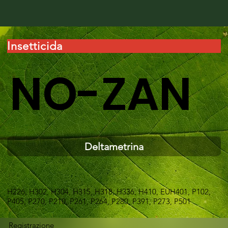
Insetticida
NO-ZAN
Deltametrina
H226, H302, H304, H315, H318, H336, H410, EUH401, P102,
P405, P270, P210, P261, P264, P280, P391, P273, P501
Registrazione