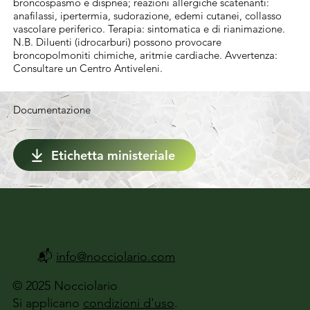
prodotto per ettaro indicata. Agisce per 
broncospasmo e dispnea; reazioni allergiche scatenanti:
anafilassi, ipertermia, sudorazione, edemi cutanei, collasso
contatto e ingestione. Occorre pertanto 
vascolare periferico. Terapia: sintomatica e di rianimazione.
eseguire un trattamento molto accurato 
N.B. Diluenti (idrocarburi) possono provocare
broncopolmoniti chimiche, aritmie cardiache. Avvertenza:
facendo in modo che la bagnatura sia il più 
Consultare un Centro Antiveleni.
uniforme possibile su tutta la vegetazione. In 
caso di vegetali di difficile bagnatura si 
Documentazione
consiglia l’aggiunta di un bagnante. Per 
assicurare la migliore efficacia del 
Etichetta ministeriale
trattamento intervenire precocemente prima 
che il parassita penetri nel vegetale o 
provochi accartocciamenti delle foglie.
📬
info@nocciolario.com
© 2025 Nocciolario
Si applicano
condizioni d'uso
.