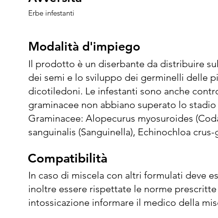
Erbe infestanti
Modalità d'impiego
Modalità d'impiego
Il prodotto è un diserbante da distribuire s
dei semi e lo sviluppo dei germinelli delle p
dicotiledoni. Le infestanti sono anche contro
graminacee non abbiano superato lo stadio di 1
Graminacee: Alopecurus myosuroides (Coda di
sanguinalis (Sanguinella), Echinochloa crus-g
Panicum dichotomiflorum (Giavone americano)
Compatibilità
Compatibilità
halepense (Sorghetta) (da seme). Dicotiledon
(Amaranto), Anagallis arvensis (Anagallide), A
In caso di miscela con altri formulati deve e
pastore), Cardamine hirsuta (Dentaria), Cer
inoltre essere rispettate le norme prescritte p
comune), Euphorbia spp. (Erba verdona), Fuma
intossicazione informare il medico della mi
Lamium purpureum (Falsa ortica), Linaria spur