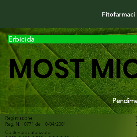
Fitofarmaci
Erbicida
MOST MI
Pendime
Registrazione
Reg. N. 10771 del 10/04/2001
Confezioni autorizzate