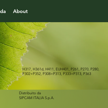
ida
About
H317, H361d, H411, EUH401, P261, P270, P280,
P302+P352, P308+P313, P333+P313, P363
Distribuito da
SIPCAM ITALIA S.p.A.