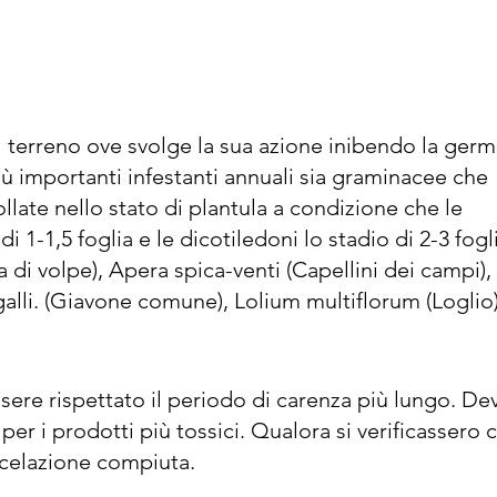
ul terreno ove svolge la sua azione inibendo la germ
iù importanti infestanti annuali sia graminacee che 
llate nello stato di plantula a condizione che le 
-1,5 foglia e le dicotiledoni lo stadio di 2-3 fogli
 volpe), Apera spica-venti (Capellini dei campi), D
alli. (Giavone comune), Lolium multiflorum (Loglio),
, Poa spp. (Fienarola), Setaria spp.(Pabbio), Sor
i: Ajuga chamaepitis (Iva), Amaranthus retroflexus 
triplex spp.(Atriplice), Capsella bursa-pastoris (Bo
ssere rispettato il periodo di carenza più lungo. De
astium arvense (Peverina), Chenopodium album (Fari
er i prodotti più tossici. Qualora si verificassero ca
ria officinalis (Fumaria), Galium aparine (Attacca
scelazione compiuta.
ia (Linajola), Matricaria chamomilla (Camomilla), 