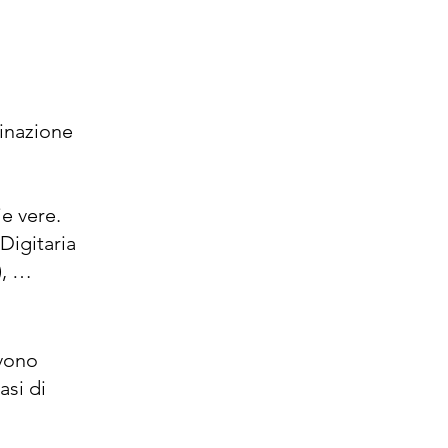
inazione 
e vere. 
igitaria 
 
ghum 
rsa 
vono 
nello 
si di 
mano), 