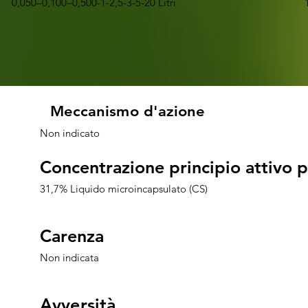
0,050–0,100–0,500-1-2,5-3-5-20 Litri
Meccanismo d'azione
Meccanismo d'azione
Non indicato
Concentrazione principio attiv
Concentrazione principio attiv
31,7% Liquido microincapsulato (CS)
Carenza
Carenza
Non indicata
Avversità
Avversità