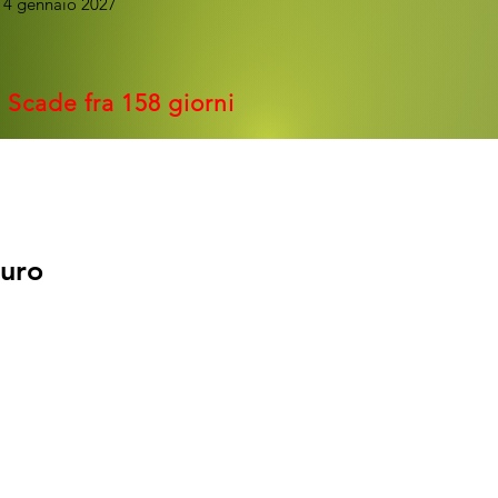
14 gennaio 2027
Scade fra 158 giorni
o puro
o puro