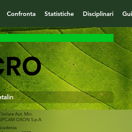
Confronta
Statistiche
Disciplinari
Gu
CRO
talin
Titolare Aut. Min.
SIPCAM OXON S.p.A
Scadenza