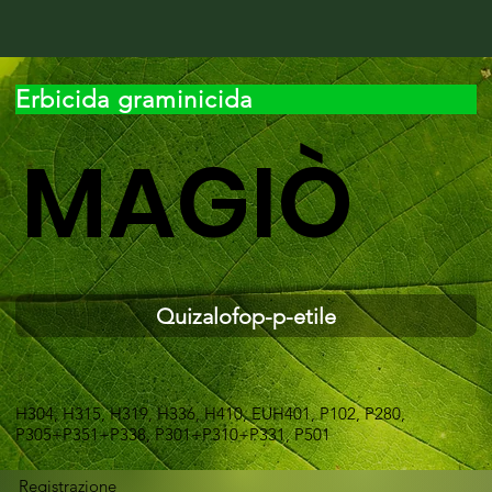
Erbicida graminicida
MAGIÒ
Quizalofop-p-etile
H304, H315, H319, H336, H410, EUH401, P102, P280,
P305+P351+P338, P301+P310+P331, P501
Registrazione