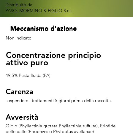
Distribuito da
PASQ. MORMINO & FIGLIO S.r.l.
Meccanismo d'azione
Meccanismo d'azione
Meccanismo d'azione
Meccanismo d'azione
Non indicato
Concentrazione principio
Concentrazione principio
attivo puro
attivo puro
49,5% Pasta fluida (PA)
Carenza
Carenza
sospendere i trattamenti 5 giorni prima della raccolta.
Avversità
Avversità
Oidio (Phyllactinia guttata Phyllactinia suffulta), Eriofide
delle galle (Eriophyes o Phytoptus avellanae)