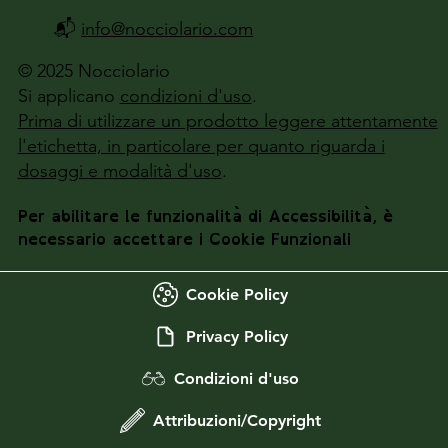
📬
info@nocciolario.com
© 2025 Nocciolario
Si applicano
condizioni d'uso
.
Prima di utilizzare un prodotto leggere attentamente
l'etichetta, in particolare per quanto riguarda i
dosaggi e modalità d'uso
.
Per abilitare le funzionalità di Accessibilità, è
necessario accettare i Cookie Funzionali
Cookie Policy
Privacy Policy
Condizioni d'uso
Attribuzioni/Copyright