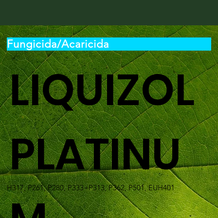
Fungicida/Acaricida
LIQUIZOL
PLATINU
H317, P261, P280, P333+P313, P362, P501, EUH401