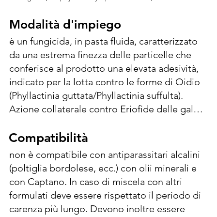
Modalità d'impiego
Modalità d'impiego
è un fungicida, in pasta fluida, caratterizzato 
da una estrema finezza delle particelle che 
conferisce al prodotto una elevata adesività, 
indicato per la lotta contro le forme di Oidio 
(Phyllactinia guttata/Phyllactinia suffulta). 
Azione collaterale contro Eriofide delle galle 
(Eriophyes/Phytoptus avellanae). Dosi di 
impiego: 200-220 ml/hl (2-2,2 L/ha). Trattare ai 
Compatibilità
Compatibilità
primissimi sintomi della malattia, contro 
non è compatibile con antiparassitari alcalini 
eriofide alla 3a-4a foglia. Effettuare al 
(poltiglia bordolese, ecc.) con olii minerali e 
massimo 3 applicazioni all’anno con un 
con Captano. In caso di miscela con altri 
intervallo minimo di 7 giorni. L'aggiunta di 
formulati deve essere rispettato il periodo di 
bagnanti-adesivanti è da evitare poiché può 
carenza più lungo. Devono inoltre essere 