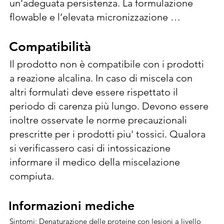
un’adeguata persistenza. La formulazione 
flowable e l’elevata micronizzazione 
garantiscono la massima copertura e 
adesività. Le dosi per ettolitro d’acqua si 
Compatibilità
Compatibilità
riferiscono a volumi di trattamento normali, 
Il prodotto non è compatibile con i prodotti 
pari a 1000 l/ha di acqua. In caso di adozione 
a reazione alcalina. In caso di miscela con 
di volumi di trattamento più alti o più bassi, 
altri formulati deve essere rispettato il 
rispettare le dosi per ettaro indicate. contro 
periodo di carenza più lungo. Devono essere 
Necrosi batterica (Xanthomonas  corylina), 
inoltre osservate le norme precauzionali 
Mal dello stacco (Cytospora  corylicola) e 
prescritte per i prodotti piu' tossici. Qualora 
Moria (Pseudomonas  avellanae), azione 
si verificassero casi di intossicazione 
collaterale di contenimento) 420 ml/hl (4,2 
informare il medico della miscelazione 
l/ha) negli interventi autunnali (massimo 2 
compiuta.
ogni 12-14 giorni); 150 ml/hl (1,5 l/ha) in quelli 
primaverili (massimo 3 ogni 7-10 giorni). Al 
Informazioni mediche
Informazioni mediche
fine di ridurre al minimo il potenziale 
Sintomi; Denaturazione delle proteine con lesioni a livello