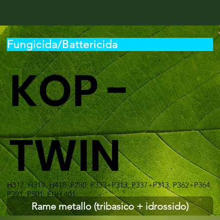
Fungicida/Battericida
KOP -
TWIN
H317, H319, H410, P280, P333+P313, P337+P313, P362+P364,
P391, P501, EUH 401
Rame metallo (tribasico + idrossido)