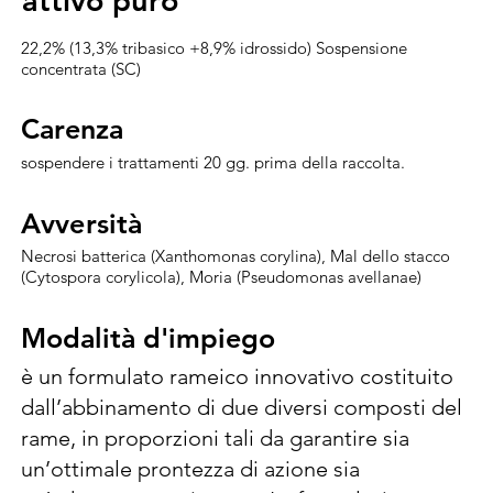
attivo puro
attivo puro
22,2% (13,3% tribasico +8,9% idrossido) Sospensione
concentrata (SC)
Carenza
Carenza
sospendere i trattamenti 20 gg. prima della raccolta.
Avversità
Avversità
Necrosi batterica (Xanthomonas corylina), Mal dello stacco
(Cytospora corylicola), Moria (Pseudomonas avellanae)
Modalità d'impiego
Modalità d'impiego
è un formulato rameico innovativo costituito 
dall’abbinamento di due diversi composti del 
rame, in proporzioni tali da garantire sia 
un’ottimale prontezza di azione sia 