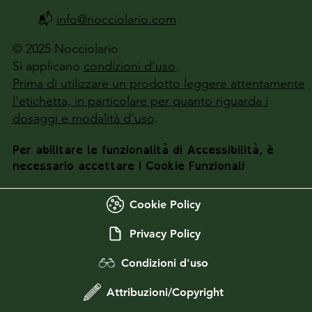
📬
info@nocciolario.com
© 2025 Nocciolario
Si applicano
condizioni d'uso
.
Prima di utilizzare un prodotto leggere attentamente
l'etichetta, in particolare per quanto riguarda i
dosaggi e modalità d'uso
.
Per abilitare le funzionalità di Accessibilità, è
necessario accettare i Cookie Funzionali
Cookie Policy
Privacy Policy
Condizioni d'uso
Attribuzioni/Copyright