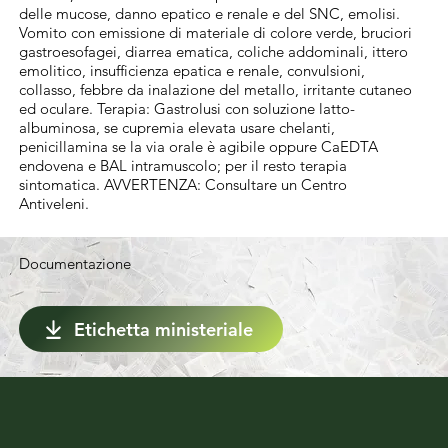
accumulo nel suolo e l'esposizione per gli 
delle mucose, danno epatico e renale e del SNC, emolisi.
organismi non bersaglio, tenendo conto al 
Vomito con emissione di materiale di colore verde, bruciori
gastroesofagei, diarrea ematica, coliche addominali, ittero
contempo delle condizioni agroclimatiche, 
emolitico, insufficienza epatica e renale, convulsioni,
non superare l'applicazione cumulativa di 28 
collasso, febbre da inalazione del metallo, irritante cutaneo
ed oculare. Terapia: Gastrolusi con soluzione latto-
kg di rame per ettaro nell'arco di 7 anni. Si 
albuminosa, se cupremia elevata usare chelanti,
raccomanda di rispettare il quantitativo 
penicillamina se la via orale è agibile oppure CaEDTA
endovena e BAL intramuscolo; per il resto terapia
applicato medio di 4 kg di rame per ettaro 
sintomatica. AVVERTENZA: Consultare un Centro
all'anno.
Antiveleni.
Documentazione
Etichetta ministeriale