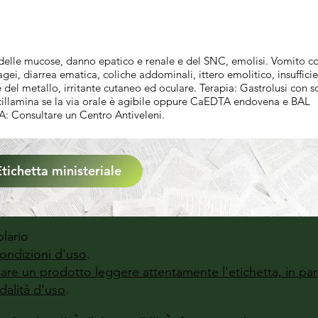
o delle mucose, danno epatico e renale e del SNC, emolisi. Vomito c
gei, diarrea ematica, coliche addominali, ittero emolitico, insuffici
e del metallo, irritante cutaneo ed oculare. Terapia: Gastrolusi con s
icillamina se la via orale è agibile oppure CaEDTA endovena e BAL
A: Consultare un Centro Antiveleni.
Etichetta ministeriale
lario
ondizioni d'uso
.
zzare un prodotto leggere attentamente l'etichetta, in par
alità d'uso
.