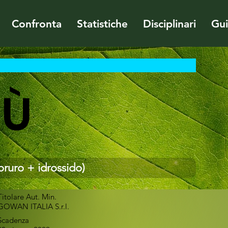
Confronta
Statistiche
Disciplinari
Gu
IÙ
oruro + idrossido)
Titolare Aut. Min.
GOWAN ITALIA S.r.l.
Scadenza