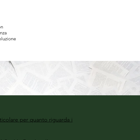
on
enza
oluzione
ticolare per quanto riguarda i