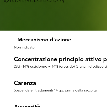
0,200-0,250-0,500-1-5-10-15-20-25 Kg
Meccanismo d'azione
Meccanismo d'azione
Non indicato
Concentrazione principio attiv
Concentrazione principio attiv
28% (14% ossicloruro + 14% idrossido) Granuli idrodispersi
Carenza
Carenza
Sospendere i trattamenti 14 gg. prima della raccolta
Avversità
Avversità