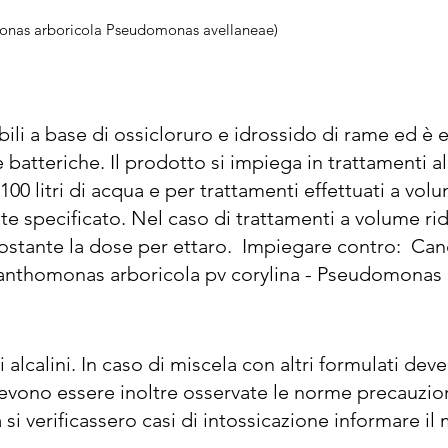
omonas arboricola Pseudomonas avellaneae)
ili a base di ossicloruro e idrossido di rame ed è ef
batteriche. Il prodotto si impiega in trattamenti all
00 litri di acqua e per trattamenti effettuati a volu
e specificato. Nel caso di trattamenti a volume rid
tante la dose per ettaro.  Impiegare contro:  Canc
(Xanthomonas arboricola pv corylina - Pseudomonas 
nvernali alla dose di 3,5 kg/ha ad intervalli di 7-10 
e di ridurre al minimo il potenziale accumulo nel su
io, tenendo conto al contempo delle condizioni 
alcalini. In caso di miscela con altri formulati deve
umulativa di 28 kg di rame per ettaro nell'arco di 7 
Devono essere inoltre osservate le norme precauzion
licato medio di 4 kg di rame per ettaro all'anno.
a si verificassero casi di intossicazione informare il