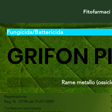
Fitofarmaci
Fungicida/Battericida
GRIFON P
Rame metallo (ossicl
Registrazione
Reg. N. 12748 del 31/07/2009
Confezioni autorizzate