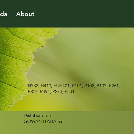
ida
About
H332, H410, EUH401, P101, P102, P103, P261,
P312, P391, P273, P501
Distribuito da
GOWAN ITALIA S.r.l.