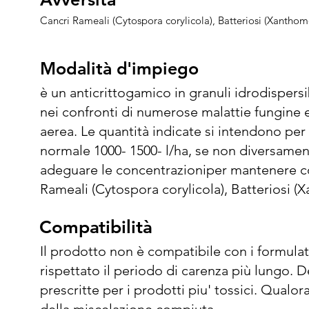
Cancri Rameali (Cytospora corylicola), Batteriosi (Xanth
Modalità d'impiego
Modalità d'impiego
è un anticrittogamico in granuli idrodispersib
nei confronti di numerose malattie fungine e 
aerea. Le quantità indicate si intendono per 1
normale 1000- 1500- l/ha, se non diversament
adeguare le concentrazioniper mantenere cos
Rameali (Cytospora corylicola), Batteriosi 
avellaneae): trattamenti nel periodo autunno-i
Compatibilità
Compatibilità
Non superare la dose di 3,5 kg/ettaro. Al fin
l'esposizione per gli organismi non bersagl
Il prodotto non è compatibile con i formulati 
agroclimatiche, non superare l'applicazione c
rispettato il periodo di carenza più lungo. 
raccomanda di rispettare il quantitativo app
prescritte per i prodotti piu' tossici. Qualor