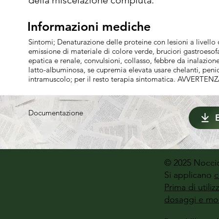
della miscelazione compiuta.
Informazioni mediche
Informazioni mediche
Sintomi; Denaturazione delle proteine con lesioni a livell
emissione di materiale di colore verde, bruciori gastroesofa
epatica e renale, convulsioni, collasso, febbre da inalazion
latto-albuminosa, se cupremia elevata usare chelanti, pen
intramuscolo; per il resto terapia sintomatica. AVVERTENZ
Documentazione
© 2025 Noccio
Si applicano
c
Prima di utili
dosaggi e mod