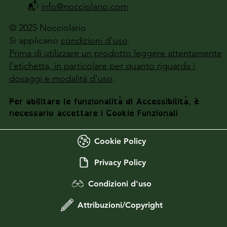
📬
info@nocciolario.com
© 2025 Nocciolario
Si applicano
condizioni d'uso
.
Prima di utilizzare un prodotto leggere attentamente
l'etichetta, in particolare per quanto riguarda i
dosaggi e modalità d'uso
.
Per abilitare le funzionalità di Accessibilità, è
necessario accettare i Cookie Funzionali
Cookie Policy
Privacy Policy
Condizioni d'uso
Attribuzioni/Copyright