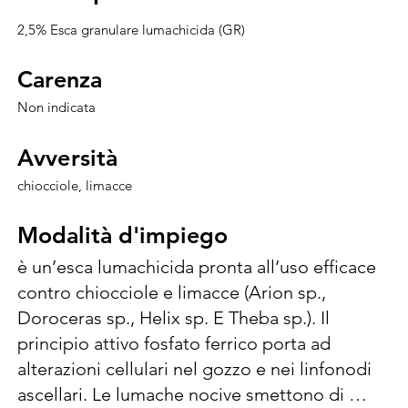
2,5% Esca granulare lumachicida (GR)
Carenza
Carenza
Non indicata
Avversità
Avversità
chiocciole, limacce
Modalità d'impiego
Modalità d'impiego
è un’esca lumachicida pronta all’uso efficace 
contro chiocciole e limacce (Arion sp., 
Doroceras sp., Helix sp. E Theba sp.). Il 
principio attivo fosfato ferrico porta ad 
alterazioni cellulari nel gozzo e nei linfonodi 
ascellari. Le lumache nocive smettono di 