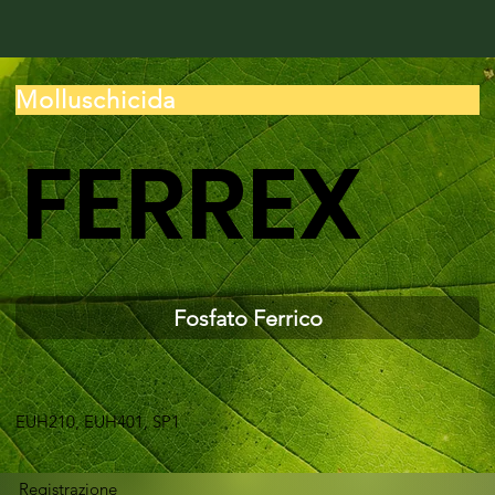
Molluschicida
FERREX
Fosfato Ferrico
EUH210, EUH401, SP1
Registrazione