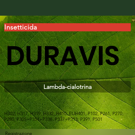
Insetticida
DURAVIS
Lambda-cialotrina
H302, H317, H319, H332, H410, EUH401, P102, P261, P270,
P280, P305+P351+P338, P337+P313, P391, P501
Registrazione