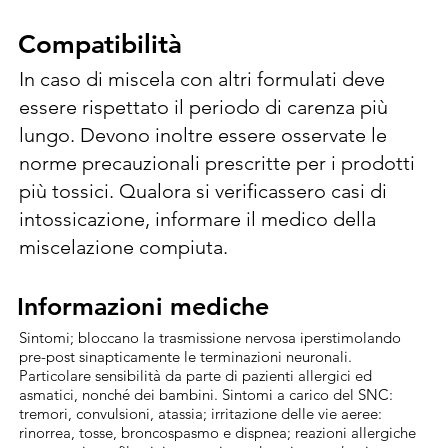
principio attivo. Unisce un rapido potere 
abbattente ad una persistente capacità 
Compatibilità
Compatibilità
protettiva. La particolare formulazione in 
In caso di miscela con altri formulati deve 
granuli idrosospensibili riduce la formazione 
essere rispettato il periodo di carenza più 
di polveri o vapori. Si impiega contro le 
lungo. Devono inoltre essere osservate le 
infestazioni parassitarie sin dai primi stadi di 
norme precauzionali prescritte per i prodotti 
sviluppo, quando queste si palesano 
più tossici. Qualora si verificassero casi di 
nell'ambito di un regolare monitoraggio 
intossicazione, informare il medico della 
delle colture da difendere. Si disperde in 
miscelazione compiuta.
acqua e si distribuisce con attrezzature a 
medio (200-700 lt/ha) ed alto (700-1000 lt/ha) 
Informazioni mediche
Informazioni mediche
volume. E' importante assicurare una 
Sintomi; bloccano la trasmissione nervosa iperstimolando
uniforme copertura della vegetazione da 
pre-post sinapticamente le terminazioni neuronali.
proteggere e favorire il contatto del 
Particolare sensibilità da parte di pazienti allergici ed
asmatici, nonché dei bambini. Sintomi a carico del SNC:
prodotto con i parassiti; perciò impiegare i 
tremori, convulsioni, atassia; irritazione delle vie aeree:
volumi maggiori in presenza sia di 
rinorrea, tosse, broncospasmo e dispnea; reazioni allergiche