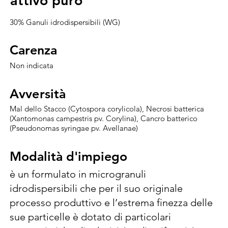
attivo puro
attivo puro
30% Ganuli idrodispersibili (WG)
Carenza
Carenza
Non indicata
Avversità
Avversità
Mal dello Stacco (Cytospora corylicola), Necrosi batterica
(Xantomonas campestris pv. Corylina), Cancro batterico
(Pseudonomas syringae pv. Avellanae)
Modalità d'impiego
Modalità d'impiego
è un formulato in microgranuli 
idrodispersibili che per il suo originale 
processo produttivo e l’estrema finezza delle 
sue particelle è dotato di particolari 