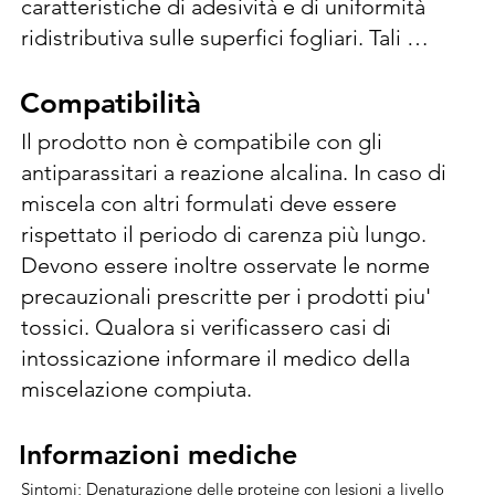
caratteristiche di adesività e di uniformità 
ridistributiva sulle superfici fogliari. Tali 
caratteristiche consentono una maggiore 
efficacia fungicida e battericida ed una 
Compatibilità
Compatibilità
sensibile riduzione delle dosi unitarie di 
Il prodotto non è compatibile con gli 
rame con conseguenti vantaggi anche sotto 
antiparassitari a reazione alcalina. In caso di 
il profilo dell’impatto ambientale. Efficace 
miscela con altri formulati deve essere 
contro Mal dello Stacco (Cytospora 
rispettato il periodo di carenza più lungo. 
corylicola), attività collaterale contro Necrosi 
Devono essere inoltre osservate le norme 
batterica (Xantomonas campestris pv. 
precauzionali prescritte per i prodotti piu' 
Corylina), Cancro batterico (Pseudonomas 
tossici. Qualora si verificassero casi di 
syringae pv. Avellanae). Trattamenti autunno 
intossicazione informare il medico della 
invernali. 175-185 g/hl (1,75-1,85 Kg/ha). 
miscelazione compiuta.
Massimo 2 applicazioni per ciclo colturale. 
Le dosi sopra indicate si riferiscono a 
Informazioni mediche
Informazioni mediche
trattamenti effettuati con pompe a volume 
Sintomi; Denaturazione delle proteine con lesioni a livello