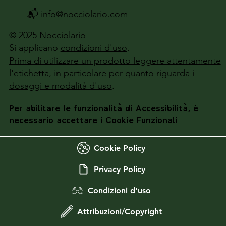
📬
info@nocciolario.com
© 2025 Nocciolario
Si applicano
condizioni d'uso
.
Prima di utilizzare un prodotto leggere attentamente
l'etichetta, in particolare per quanto riguarda i
dosaggi e modalità d'uso
.
Per abilitare le funzionalità di Accessibilità, è
necessario accettare i Cookie Funzionali
Cookie Policy
Privacy Policy
Condizioni d'uso
Attribuzioni/Copyright