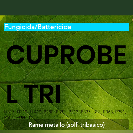
Fungicida/Battericida
CUPROBE
L TRI
H317, H319, H 410, P280, P333+P313, P337+313, P363, P391,
P501, EUH401
Rame metallo (solf. tribasico)