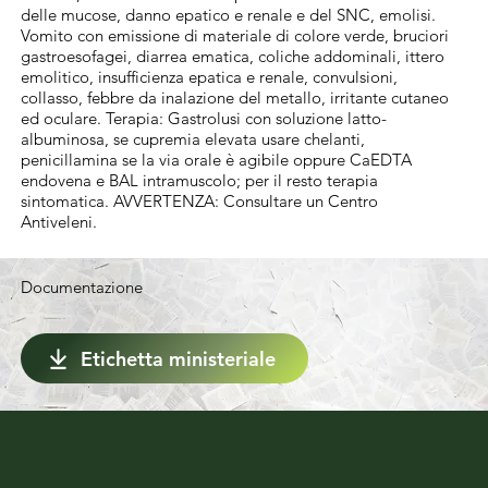
normale (1000-1500 l/ha). Nel caso di 
delle mucose, danno epatico e renale e del SNC, emolisi.
trattementi a volume ridotto, adeguare le 
Vomito con emissione di materiale di colore verde, bruciori
gastroesofagei, diarrea ematica, coliche addominali, ittero
concentrazioni per mantenere costante la 
emolitico, insufficienza epatica e renale, convulsioni,
dose per ettaro.
collasso, febbre da inalazione del metallo, irritante cutaneo
ed oculare. Terapia: Gastrolusi con soluzione latto-
albuminosa, se cupremia elevata usare chelanti,
penicillamina se la via orale è agibile oppure CaEDTA
endovena e BAL intramuscolo; per il resto terapia
sintomatica. AVVERTENZA: Consultare un Centro
Antiveleni.
Documentazione
Etichetta ministeriale