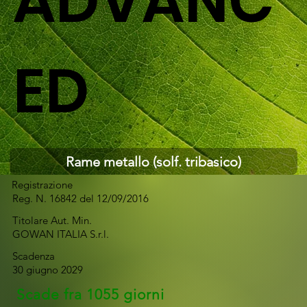
ADVANC
ED
Rame metallo (solf. tribasico)
Registrazione
Reg. N. 16842 del 12/09/2016
Titolare Aut. Min.
GOWAN ITALIA S.r.l.
Scadenza
30 giugno 2029
Scade fra 1055 giorni