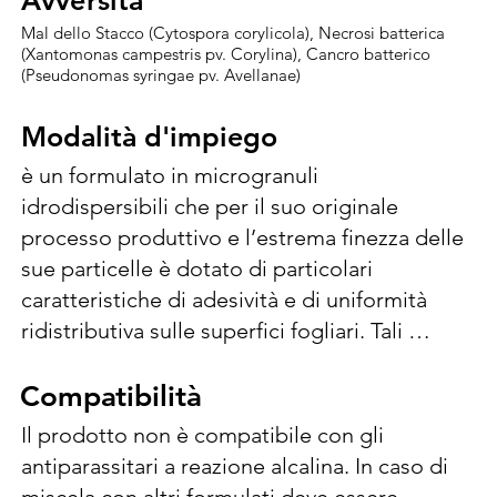
Mal dello Stacco (Cytospora corylicola), Necrosi batterica
(Xantomonas campestris pv. Corylina), Cancro batterico
(Pseudonomas syringae pv. Avellanae)
Modalità d'impiego
Modalità d'impiego
è un formulato in microgranuli 
idrodispersibili che per il suo originale 
processo produttivo e l’estrema finezza delle 
sue particelle è dotato di particolari 
caratteristiche di adesività e di uniformità 
ridistributiva sulle superfici fogliari. Tali 
caratteristiche consentono una maggiore 
efficacia fungicida e battericida ed una 
Compatibilità
Compatibilità
sensibile riduzione delle dosi unitarie di 
Il prodotto non è compatibile con gli 
rame con conseguenti vantaggi anche sotto 
antiparassitari a reazione alcalina. In caso di 
il profilo dell’impatto ambientale. Efficace 