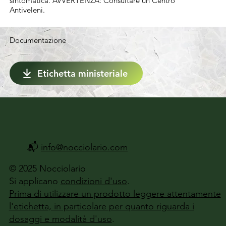
sintomatica. AVVERTENZA: Consultare un Centro
Antiveleni.
Documentazione
Etichetta ministeriale
📬
info@nocciolario.com
© 2025 Nocciolario
Si applicano
condizioni d'uso
.
Prima di utilizzare un prodotto leggere attentamente
l'etichetta, in particolare per quanto riguarda i
dosaggi e modalità d'uso
.