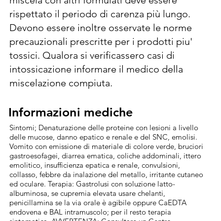
miscela con altri formulati deve essere 
contro Mal dello Stacco (Cytospora 
rispettato il periodo di carenza più lungo. 
corylicola), attività collaterale contro Necrosi 
Devono essere inoltre osservate le norme 
batterica (Xantomonas campestris pv. 
precauzionali prescritte per i prodotti piu' 
Corylina), Cancro batterico (Pseudonomas 
tossici. Qualora si verificassero casi di 
syringae pv. Avellanae). Trattamenti autunno 
intossicazione informare il medico della 
invernali. 175-185 g/hl (1,75-1,85 Kg/ha). 
miscelazione compiuta.
Massimo 2 applicazioni per ciclo colturale. 
Le dosi sopra indicate si riferiscono a 
Informazioni mediche
Informazioni mediche
trattamenti effettuati con pompe a volume 
Sintomi; Denaturazione delle proteine con lesioni a livello
normale (1000-1500 l/ha). Nel caso di 
delle mucose, danno epatico e renale e del SNC, emolisi.
trattementi a volume ridotto, adeguare le 
Vomito con emissione di materiale di colore verde, bruciori
gastroesofagei, diarrea ematica, coliche addominali, ittero
concentrazioni per mantenere costante la 
emolitico, insufficienza epatica e renale, convulsioni,
dose per ettaro.
collasso, febbre da inalazione del metallo, irritante cutaneo
ed oculare. Terapia: Gastrolusi con soluzione latto-
albuminosa, se cupremia elevata usare chelanti,
penicillamina se la via orale è agibile oppure CaEDTA
endovena e BAL intramuscolo; per il resto terapia