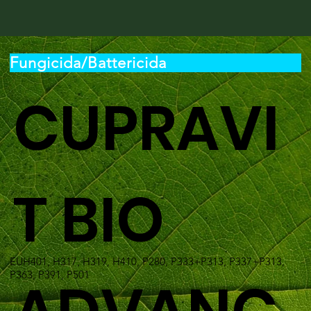
Fungicida/Battericida
CUPRAVI
T BIO
EUH401, H317, H319, H410, P280, P333+P313, P337+P313,
P363, P391, P501