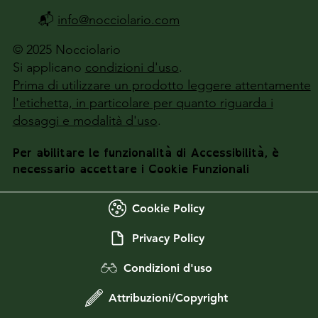
📬
info@nocciolario.com
© 2025 Nocciolario
Si applicano
condizioni d'uso
.
Prima di utilizzare un prodotto leggere attentamente
l'etichetta, in particolare per quanto riguarda i
dosaggi e modalità d'uso
.
Per abilitare le funzionalità di Accessibilità, è
necessario accettare i Cookie Funzionali
Cookie Policy
Privacy Policy
Condizioni d'uso
Attribuzioni/Copyright