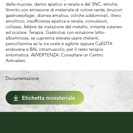
condizioni agroclimatiche, non superare 
delle mucose, danno epatico e renale e del SNC, emolisi.
l'applicazione cumulativa di 28 kg di rame 
Vomito con emissione di materiale di colore verde, bruciori
gastroesofagei, diarrea ematica, coliche addominali, ittero
per ettaro nell'arco di 7 anni. Si raccomanda 
emolitico, insufficienza epatica e renale, convulsioni,
di rispettare il quantitativo medio applicato 
collasso, febbre da inalazione del metallo, irritante cutaneo
ed oculare. Terapia: Gastrolusi con soluzione latto-
di 4 kg di rame per ettaro all'anno.
albuminosa, se cupremia elevata usare chelanti,
penicillamina se la via orale è agibile oppure CaEDTA
endovena e BAL intramuscolo; per il resto terapia
sintomatica. AVVERTENZA: Consultare un Centro
Antiveleni.
Documentazione
Etichetta ministeriale