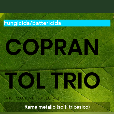
Fungicida/Battericida
COPRAN
TOL TRIO
H410, P280, P391, P501, EUH401
Rame metallo (solf. tribasico)