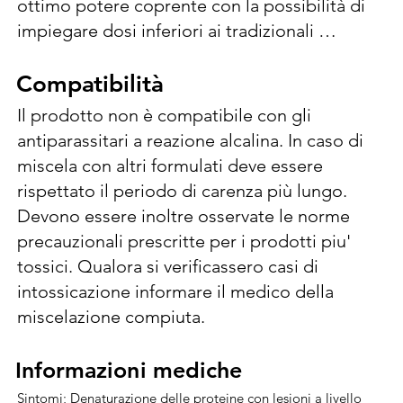
ottimo potere coprente con la possibilità di 
impiegare dosi inferiori ai tradizionali 
prodotti rameici, da impiegarsi nella lotta 
alle malattie fungine delle colture riportate 
Compatibilità
Compatibilità
di seguito. Mal dello stacco (Cytospora 
Il prodotto non è compatibile con gli 
corylicola. Attività collaterale contro: Necrosi 
antiparassitari a reazione alcalina. In caso di 
batterica (Xanthomonascampestris pv. 
miscela con altri formulati deve essere 
corylina), Cancro batterico  (Pseudomonas 
rispettato il periodo di carenza più lungo. 
syringae pv. avellanae) Trattamenti al bruno 
Devono essere inoltre osservate le norme 
N° max. di trattamenti all’anno 2 – 3 
precauzionali prescritte per i prodotti piu' 
Intervallo minimo tra i trattamenti (gg) 7 – 8. 
tossici. Qualora si verificassero casi di 
l/ha (l/hl) 4,5 – 4,75 (0,45 – 0,47) Volumi 
intossicazione informare il medico della 
d’acqua (l/ha) 1000. Al fine di ridurre al 
miscelazione compiuta.
minimo il potenziale accumulo nel suolo e 
l'esposizione per gli organismi non 
Informazioni mediche
Informazioni mediche
bersaglio, tenendo conto al contempo delle 
Sintomi; Denaturazione delle proteine con lesioni a livello