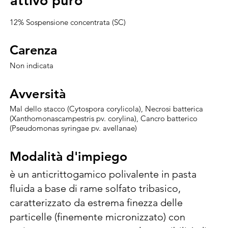
attivo puro
attivo puro
12% Sospensione concentrata (SC)
Carenza
Carenza
Non indicata
Avversità
Avversità
Mal dello stacco (Cytospora corylicola), Necrosi batterica
(Xanthomonascampestris pv. corylina), Cancro batterico
(Pseudomonas syringae pv. avellanae)
Modalità d'impiego
Modalità d'impiego
è un anticrittogamico polivalente in pasta 
fluida a base di rame solfato tribasico, 
caratterizzato da estrema finezza delle 
particelle (finemente micronizzato) con 