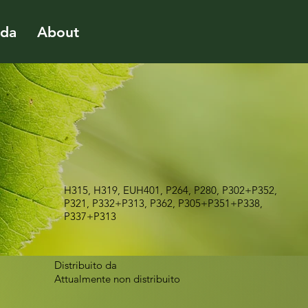
ida
About
H315, H319, EUH401, P264, P280, P302+P352,
P321, P332+P313, P362, P305+P351+P338,
P337+P313
Distribuito da
Attualmente non distribuito