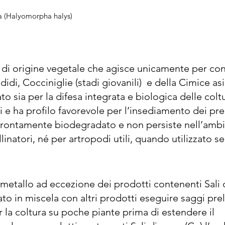
ica (Halyomorpha halys)
e di origine vegetale che agisce unicamente per con
odidi, Cocciniglie (stadi giovanili)  e della Cimice asi
o sia per la difesa integrata e biologica delle coltu
 e ha profilo favorevole per l’insediamento dei pred
 prontamente biodegradato e non persiste nell’ambi
linatori, né per artropodi utili, quando utilizzato s
go è autorizzato in agricoltura biologica ai sensi dell
i fogliari contro le melate e i residui organici prodot
uffe e fumaggini. Trattare a inizio infestazione, su 
metallo ad eccezione dei prodotti contenenti Sali d
2 l/hl, utilizzando un volume di 5-20 hl/ha di acqua. 
zato in miscela con altri prodotti eseguire saggi prel
per raggiungere la totale copertura delle colture tr
er la coltura su poche piante prima di estendere il 
irrorare può variare in funzione della dimensione del