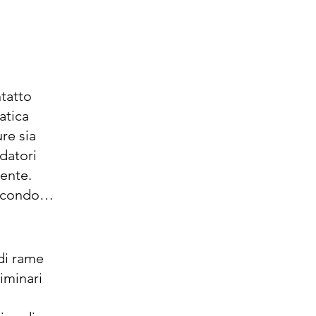
tatto 
atica 
re sia 
atori 
ente. 
econdo 
a 
ti dai 
uova e 
i rame 
iminari 
attate 
le 