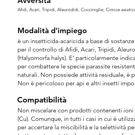
Avversità
Avversità
Afidi, Acari, Tripidi, Aleurodidi, Cocciniglie, Cimice asiat
Modalità d'impiego
Modalità d'impiego
è un insetticida-acaricida a base di sostanz
per il controllo di Afidi, Acari, Tripidi, Aleur
(Halyomorfa halys). E’ particolarmente indicat
per combattere le specie parassite resistenti
naturali. Non possiede attività residuale, è
Non è pericoloso per api e altri insetti impol
le istruzioni riportate sull'etichetta. L’impie
Compatibilità
Compatibilità
normativa vigente. E’ utilizzabile per i lavagg
parassiti, prevenendo così la formazione di m
Non miscelare con prodotti contenenti ioni 
forme giovanili ai primi stadi, alla dose di 1–
(Cu). Comunque, in tutti i casi in cui è utiliz
Applicare con un volume d’acqua sufficiente 
per accertare la miscibilità e la selettività p
e dei parassiti. Il volume della soluzione da 