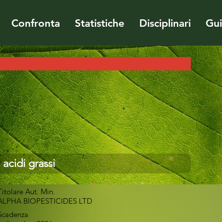
Confronta
Statistiche
Disciplinari
Gu
 acidi grassi
Titolare Aut. Min.
ALPHA BIOPESTICIDES LTD
Scadenza