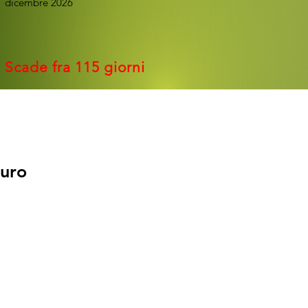
1 dicembre 2026
Scade fra 115 giorni
o puro
o puro