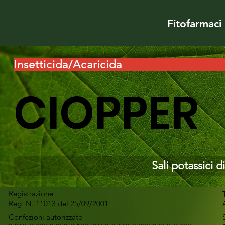
Fitofarmaci
Insetticida/Acaricida
CIOPPER
Sali potassici di
Registrazione
Reg. N. 11013 del 25/09/2001
Confezioni autorizzate