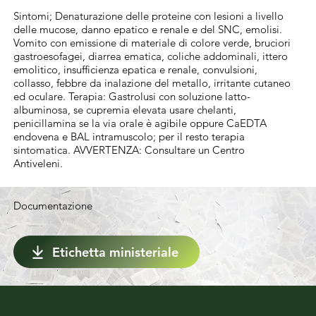
l'esposizione per gli organismi non 
Sintomi; Denaturazione delle proteine con lesioni a livello
bersaglio, tenendo conto al contempo delle 
delle mucose, danno epatico e renale e del SNC, emolisi.
condizioni agroclimatiche, non superare 
Vomito con emissione di materiale di colore verde, bruciori
gastroesofagei, diarrea ematica, coliche addominali, ittero
l'applicazione cumulativa di 28 kg di rame 
emolitico, insufficienza epatica e renale, convulsioni,
per ettaro nell'arco di 7 anni. Si raccomanda 
collasso, febbre da inalazione del metallo, irritante cutaneo
ed oculare. Terapia: Gastrolusi con soluzione latto-
di rispettare il quantitativo medio applicato 
albuminosa, se cupremia elevata usare chelanti,
di 4 kg di rame per ettaro all'anno. Diluire il 
penicillamina se la via orale è agibile oppure CaEDTA
endovena e BAL intramuscolo; per il resto terapia
prodotto in poca acqua a parte, quindi 
sintomatica. AVVERTENZA: Consultare un Centro
versare la miscela così ottenuta nel totale 
Antiveleni.
quantitativo di acqua, mescolando 
accuratamente. Il prodotto è già neutro 
Documentazione
quindi non richiede l’aggiunta di calce. Va 
impiegato secondo i normali calendari di 
Etichetta ministeriale
lotta a seconda delle condizioni di 
temperatura e di umidità. In caso di stagione 
particolarmente piovosa andranno impiegate 