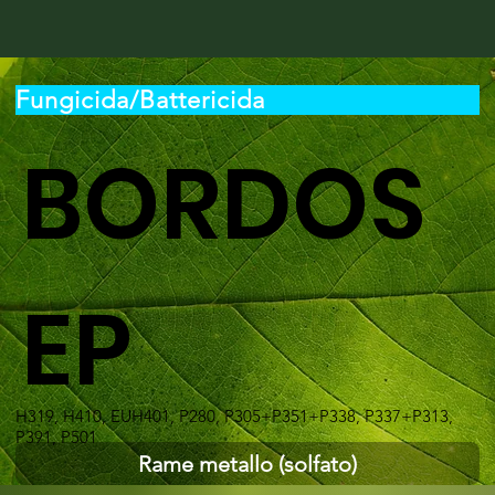
Fungicida/Battericida
BORDOS
EP
H319, H410, EUH401, P280, P305+P351+P338, P337+P313,
P391, P501
Rame metallo (solfato)