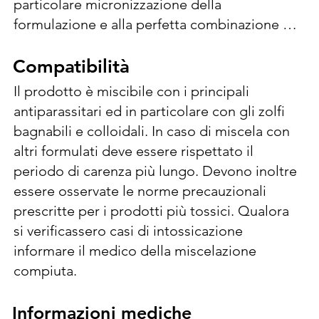
particolare micronizzazione della 
formulazione e alla perfetta combinazione 
rame-calce, il preparato possiede una 
neutralità, sospensibilità e bagnabilità 
Compatibilità
Compatibilità
adeguate ad assicurare un’omogenea ed 
Il prodotto è miscibile con i principali 
uniforme copertura della vegetazione all’atto 
antiparassitari ed in particolare con gli zolfi 
dei trattamenti. Si impiega sospendendolo 
bagnabili e colloidali. In caso di miscela con 
direttamente in acqua senza l’aggiunta di 
altri formulati deve essere rispettato il 
calce. Utilizzare contro Alternaria (Alternaria 
periodo di carenza più lungo. Devono inoltre 
spp.), Batteriosi (Xanthomonas spp., 
essere osservate le norme precauzionali 
Pseudomonas spp.) -trattamenti primaverili-
prescritte per i prodotti più tossici. Qualora 
estivi -trattamenti autunnali 250-625 g/hl, 3,5-
si verificassero casi di intossicazione 
6,25 Kg/ha. Numero max di trattamenti 
informare il medico della miscelazione 
all’anno: 3. Intervallo tra i trattamenti 14-21 
compiuta.
gg. 1000-1500 l/ha di acqua. Al fine di ridurre 
al minimo il potenziale accumulo nel suolo e 
Informazioni mediche
Informazioni mediche