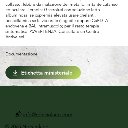
Al fine di ridurre al minimo il potenziale 
collasso, febbre da inalazione del metallo, irritante cutaneo
ed oculare. Terapia: Gastrolusi con soluzione latto-
accumulo nel suolo e l'esposizione per gli 
albuminosa, se cupremia elevata usare chelanti,
organismi non bersaglio, tenendo conto al 
penicillamina se la via orale è agibile oppure CaEDTA
endovena e BAL intramuscolo; per il resto terapia
contempo delle condizioni agroclimatiche, 
sintomatica. AVVERTENZA: Consultare un Centro
non superare l'applicazione cumulativa di 28 
Antiveleni.
kg di rame per ettaro nell'arco di 7 anni. Si 
raccomanda di rispettare il quantitativo 
Documentazione
applicato medio di 4 kg di rame per ettaro 
all'anno.
Etichetta ministeriale
📬
info@nocciolario.com
© 2025 Nocciolario