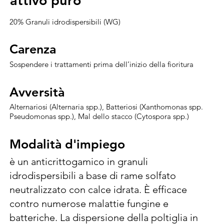
attivo puro
attivo puro
20% Granuli idrodispersibili (WG)
Carenza
Carenza
Sospendere i trattamenti prima dell’inizio della fioritura
Avversità
Avversità
Alternariosi (Alternaria spp.), Batteriosi (Xanthomonas spp.
Pseudomonas spp.), Mal dello stacco (Cytospora spp.)
Modalità d'impiego
Modalità d'impiego
è un anticrittogamico in granuli 
idrodispersibili a base di rame solfato 
neutralizzato con calce idrata. È efficace 
contro numerose malattie fungine e 
batteriche. La dispersione della poltiglia in 