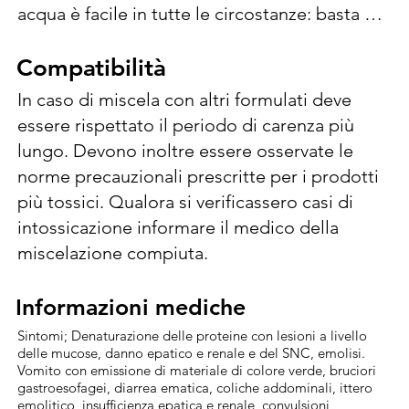
acqua è facile in tutte le circostanze: basta 
versare i granuli nel quantitativo di acqua ed 
agitare. Viene distribuito mediante irroratrice 
Compatibilità
Compatibilità
a volume normale impiegando i quantitativi 
In caso di miscela con altri formulati deve 
di acqua indicati di seguito.   Contro 
essere rispettato il periodo di carenza più 
Alternariosi (Alternaria spp.), Batteriosi 
lungo. Devono inoltre essere osservate le 
(Xanthomonas spp., Pseudomonas spp.), Mal 
norme precauzionali prescritte per i prodotti 
dello stacco (Cytospora spp.), intervenire alla 
più tossici. Qualora si verificassero casi di 
dose di 375-1000 g/hl d’acqua (3,75-5 kg/ha), 
intossicazione informare il medico della 
utilizzando dai 500 ai 1000 l/ha di acqua; 
miscelazione compiuta.
effettuare da 2 a 4 applicazioni per stagione 
sia in trattamenti autunnali (dal 50% di caduta 
Informazioni mediche
Informazioni mediche
foglie) che alla ripresa vegetativa fino alla 
Sintomi; Denaturazione delle proteine con lesioni a livello
fase di pre-fioritura al verificarsi delle 
delle mucose, danno epatico e renale e del SNC, emolisi.
condizioni favorevoli alle avversità, con un 
Vomito con emissione di materiale di colore verde, bruciori
gastroesofagei, diarrea ematica, coliche addominali, ittero
intervallo tra i trattamenti minimo di 7 giorni. 
emolitico, insufficienza epatica e renale, convulsioni,