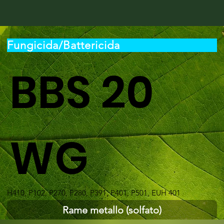
Fungicida/Battericida
BBS 20
WG
H410, P102, P270, P280, P391, P401, P501, EUH 401
Rame metallo (solfato)