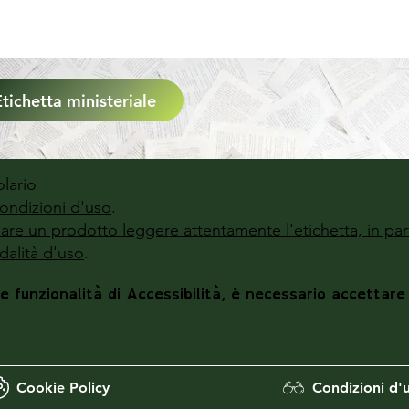
Etichetta ministeriale
lario
ondizioni d'uso
.
zzare un prodotto leggere attentamente l'etichetta, in par
alità d'uso
.
le funzionalità di Accessibilità, è necessario accettare
Cookie Policy
Condizioni d'