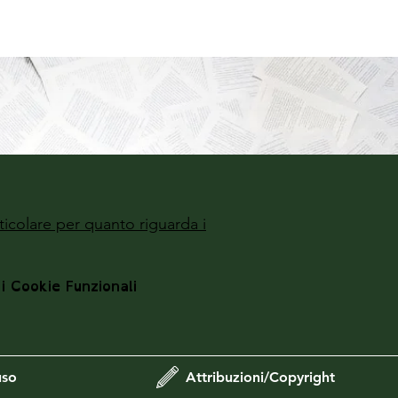
ticolare per quanto riguarda i
 i Cookie Funzionali
uso
Attribuzioni/Copyright