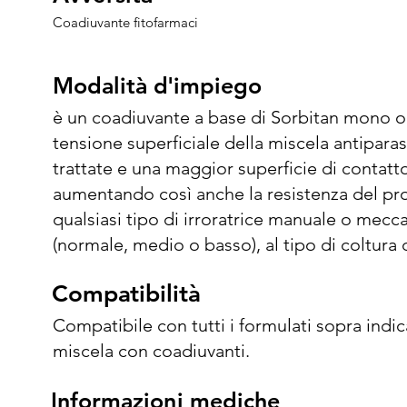
Coadiuvante fitofarmaci
Modalità d'impiego
Modalità d'impiego
è un coadiuvante a base di Sorbitan mono ole
tensione superficiale della miscela antiparas
trattate e una maggior superficie di contatto
aumentando così anche la resistenza del prod
qualsiasi tipo di irroratrice manuale o mecca
(normale, medio o basso), al tipo di coltura d
irrorare. Preparazione della soluzione: riem
Compatibilità
Compatibilità
agitazione della soluzione, aggiungere il bag
applicazione. Si impiega per applicazioni fog
Compatibile con tutti i formulati sopra indica
ml/hl (0,5-1,5 l/ha).
miscela con coadiuvanti.
Informazioni mediche
Informazioni mediche