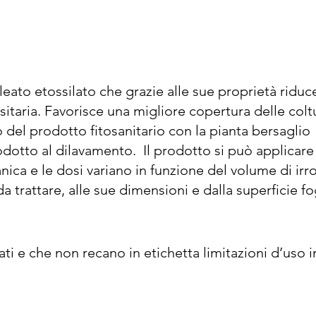
ato etossilato che grazie alle sue proprietà riduce 
sitaria. Favorisce una migliore copertura delle coltu
 del prodotto fitosanitario con la pianta bersaglio 
otto al dilavamento.  Il prodotto si può applicare 
nica e le dosi variano in funzione del volume di irro
a trattare, alle sue dimensioni e dalla superficie fog
pire la botte con circa 3/4 di acqua, mantenere una 
nante e poi portare il serbatoio al volume finale di 
liari in miscela con fungicidi a base rame, dose di 
ti e che non recano in etichetta limitazioni d’uso in