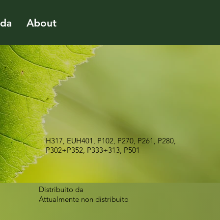
ida
About
H317, EUH401, P102, P270, P261, P280,
P302+P352, P333+313, P501
Distribuito da
Attualmente non distribuito