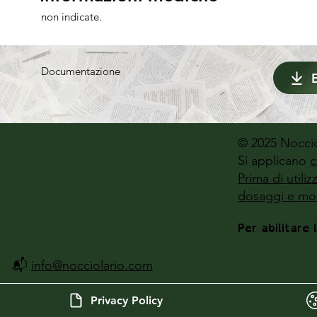
non indicate.
Documentazione
© 2025 Noccio
Si applicano
c
Prima di utili
dosaggi e mod
Per abilitare 
📬
info@nocciolario.com
Privacy Policy