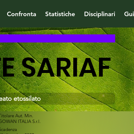
Confronta
Statistiche
Disciplinari
Gu
E SARIAF
ato etossilato
Titolare Aut. Min.
GOWAN ITALIA S.r.l.
Scadenza