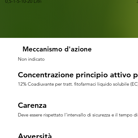
0,5-1-5-10-20 Litri
Meccanismo d'azione
Meccanismo d'azione
Non indicato
Concentrazione principio attiv
Concentrazione principio attiv
12% Coadiuvante per tratt. fitofarmaci liquido solubile (EC
Carenza
Carenza
Deve essere rispettato l’intervallo di sicurezza e il tempo 
Avversità
Avversità