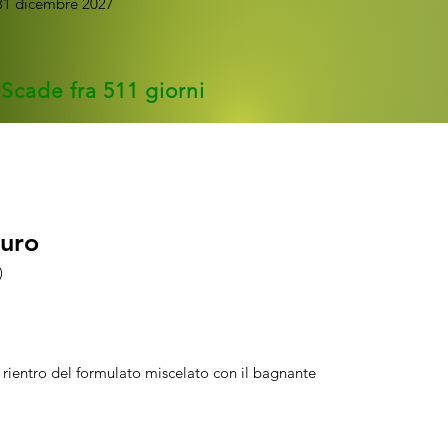
31 dicembre 2027
Scade fra 511 giorni
o puro
o puro
)
di rientro del formulato miscelato con il bagnante