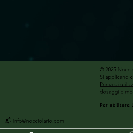
© 2025 Noccio
Si applicano
c
Prima di utili
dosaggi e mod
Per abilitare 
📬
info@nocciolario.com