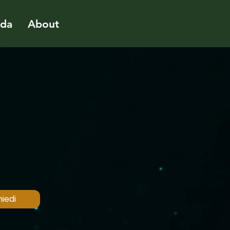
ida
About
iedi