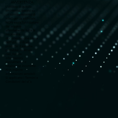
AVVERTENZA
L'utilizzo di questo
strumento, basato su
un servizio esterno di
intelligenza artificiale,
NON esula l'utilizzatore
dal leggere
attentamente tutta la
necessaria
documentazione prima
dell'utilizzo di un
prodotto. Il sistema
potrebbe, in alcuni
casi, fornire
informazioni
parzialmente o
totalmente incorrette.
Non inserire
informazioni sensibili.
Si applicano i Termini e
Condizioni del sito.