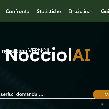
Confronta
Statistiche
Disciplinari
Gu
Nocciol
AI
 riguardanti VERNOIL
Ch