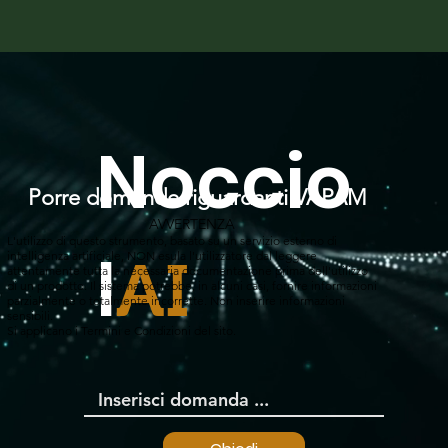
Noccio
Porre domande riguardanti VAPAM
AVVERTENZA
L'utilizzo di questo strumento, basato su un servizio esterno di
l
intelligenza artificiale, NON esula l'utilizzatore dal leggere
AI
attentamente tutta la necessaria documentazione prima dell'utilizzo
di un prodotto. Il sistema potrebbe, in alcuni casi, fornire informazioni
parzialmente o totalmente incorrette. Non inserire informazioni
sensibili.
Si applicano i Termini e Condizioni del sito.