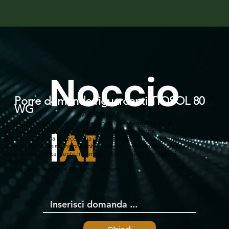
Noccio
Porre domande riguardanti TIOSOL 80
WG
AVVERTENZA
L'utilizzo di questo strumento, basato su un servizio esterno di
l
intelligenza artificiale, NON esula l'utilizzatore dal leggere
AI
attentamente tutta la necessaria documentazione prima dell'utilizzo
di un prodotto. Il sistema potrebbe, in alcuni casi, fornire informazioni
parzialmente o totalmente incorrette. Non inserire informazioni
sensibili.
Si applicano i Termini e Condizioni del sito.