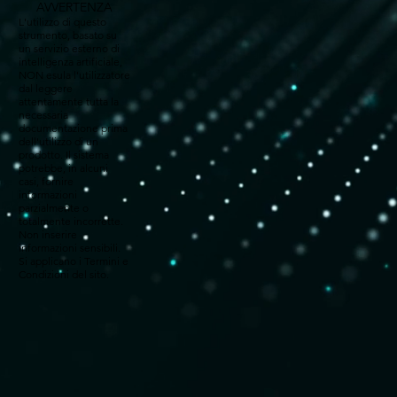
AVVERTENZA
L'utilizzo di questo
strumento, basato su
un servizio esterno di
intelligenza artificiale,
NON esula l'utilizzatore
dal leggere
attentamente tutta la
necessaria
documentazione prima
dell'utilizzo di un
prodotto. Il sistema
potrebbe, in alcuni
casi, fornire
informazioni
parzialmente o
totalmente incorrette.
Non inserire
informazioni sensibili.
Si applicano i Termini e
Condizioni del sito.