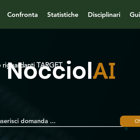
Confronta
Statistiche
Disciplinari
Gu
Nocciol
AI
 riguardanti TARGET
Ch