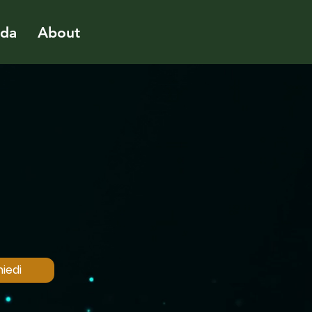
ida
About
iedi