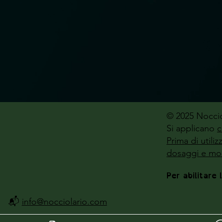
© 2025 Noccio
Si applicano
c
Prima di utili
dosaggi e mod
Per abilitare 
📬
info@nocciolario.com