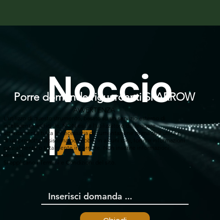
Noccio
Porre domande riguardanti SPARROW
AVVERTENZA
L'utilizzo di questo strumento, basato su un servizio esterno di
l
intelligenza artificiale, NON esula l'utilizzatore dal leggere
AI
attentamente tutta la necessaria documentazione prima dell'utilizzo
di un prodotto. Il sistema potrebbe, in alcuni casi, fornire informazioni
parzialmente o totalmente incorrette. Non inserire informazioni
sensibili.
Si applicano i Termini e Condizioni del sito.