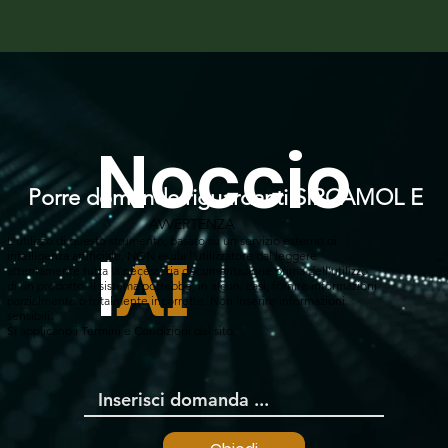
Noccio
Porre domande riguardanti SIPCAMOL E
AVVERTENZA
L'utilizzo di questo strumento, basato su un servizio esterno di
l
intelligenza artificiale, NON esula l'utilizzatore dal leggere
AI
attentamente tutta la necessaria documentazione prima dell'utilizzo
di un prodotto. Il sistema potrebbe, in alcuni casi, fornire informazioni
parzialmente o totalmente incorrette. Non inserire informazioni
sensibili.
Si applicano i Termini e Condizioni del sito.