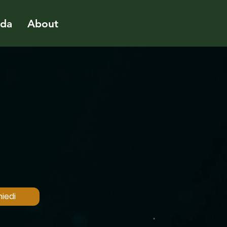
ida
About
iedi