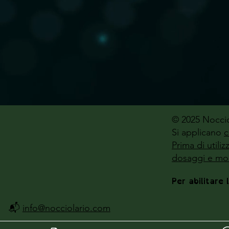
© 2025 Noccio
Si applicano
c
Prima di utili
dosaggi e mod
Per abilitare 
📬
info@nocciolario.com