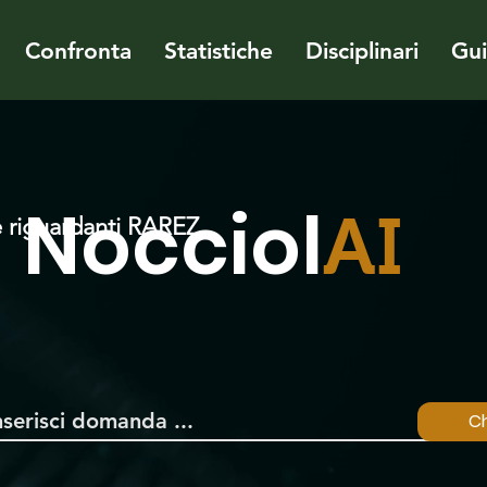
Confronta
Statistiche
Disciplinari
Gu
Nocciol
AI
 riguardanti RAREZ
Ch