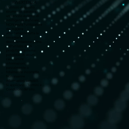
AVVERTENZA
L'utilizzo di questo
strumento, basato su
un servizio esterno di
intelligenza artificiale,
NON esula l'utilizzatore
dal leggere
attentamente tutta la
necessaria
documentazione prima
dell'utilizzo di un
prodotto. Il sistema
potrebbe, in alcuni
casi, fornire
informazioni
parzialmente o
totalmente incorrette.
Non inserire
informazioni sensibili.
Si applicano i Termini e
Condizioni del sito.