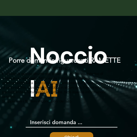
Noccio
Porre domande riguardanti RAMETTE
AVVERTENZA
L'utilizzo di questo strumento, basato su un servizio esterno di
l
intelligenza artificiale, NON esula l'utilizzatore dal leggere
AI
attentamente tutta la necessaria documentazione prima dell'utilizzo
di un prodotto. Il sistema potrebbe, in alcuni casi, fornire informazioni
parzialmente o totalmente incorrette. Non inserire informazioni
sensibili.
Si applicano i Termini e Condizioni del sito.