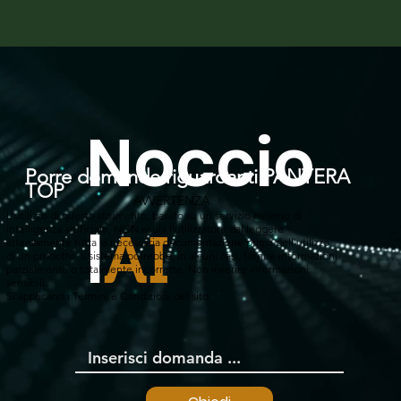
Noccio
Porre domande riguardanti PANTERA
TOP
AVVERTENZA
L'utilizzo di questo strumento, basato su un servizio esterno di
l
intelligenza artificiale, NON esula l'utilizzatore dal leggere
AI
attentamente tutta la necessaria documentazione prima dell'utilizzo
di un prodotto. Il sistema potrebbe, in alcuni casi, fornire informazioni
parzialmente o totalmente incorrette. Non inserire informazioni
sensibili.
Si applicano i Termini e Condizioni del sito.