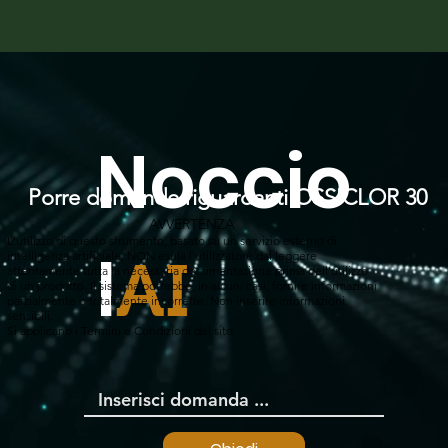
Noccio
Porre domande riguardanti OSSICLOR 30
AVVERTENZA
L'utilizzo di questo strumento, basato su un servizio esterno di
l
intelligenza artificiale, NON esula l'utilizzatore dal leggere
AI
attentamente tutta la necessaria documentazione prima dell'utilizzo
di un prodotto. Il sistema potrebbe, in alcuni casi, fornire informazioni
parzialmente o totalmente incorrette. Non inserire informazioni
sensibili.
Si applicano i Termini e Condizioni del sito.