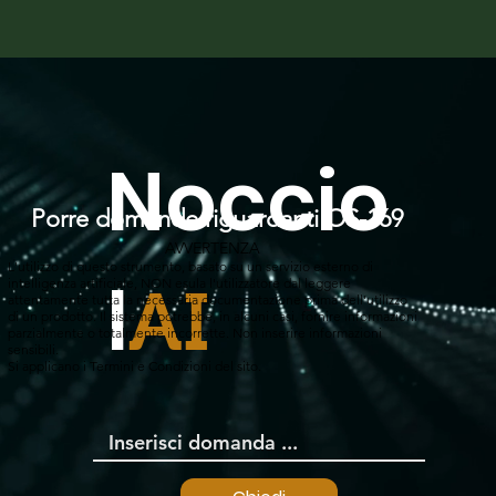
Noccio
Porre domande riguardanti OS-169
AVVERTENZA
L'utilizzo di questo strumento, basato su un servizio esterno di
l
intelligenza artificiale, NON esula l'utilizzatore dal leggere
AI
attentamente tutta la necessaria documentazione prima dell'utilizzo
di un prodotto. Il sistema potrebbe, in alcuni casi, fornire informazioni
parzialmente o totalmente incorrette. Non inserire informazioni
sensibili.
Si applicano i Termini e Condizioni del sito.