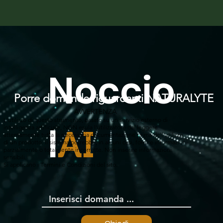
Noccio
Porre domande riguardanti NATURALYTE
AVVERTENZA
L'utilizzo di questo strumento, basato su un servizio esterno di
l
intelligenza artificiale, NON esula l'utilizzatore dal leggere
AI
attentamente tutta la necessaria documentazione prima dell'utilizzo
di un prodotto. Il sistema potrebbe, in alcuni casi, fornire informazioni
parzialmente o totalmente incorrette. Non inserire informazioni
sensibili.
Si applicano i Termini e Condizioni del sito.