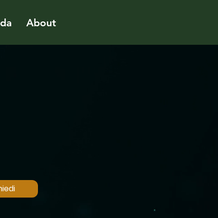
ida
About
iedi