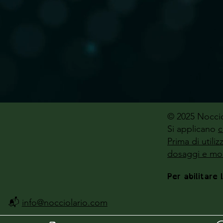
© 2025 Noccio
Si applicano
c
Prima di utili
dosaggi e mod
Per abilitare 
📬
info@nocciolario.com