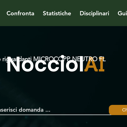
Confronta
Statistiche
Disciplinari
Gu
Nocciol
AI
e riguardanti MICROCOPP NEUTRO FL
Ch