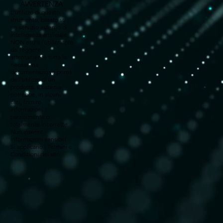
AVVERTENZA
L'utilizzo di questo
strumento, basato su
un servizio esterno di
intelligenza artificiale,
NON esula l'utilizzatore
dal leggere
attentamente tutta la
necessaria
documentazione prima
dell'utilizzo di un
prodotto. Il sistema
potrebbe, in alcuni
casi, fornire
informazioni
parzialmente o
totalmente incorrette.
Non inserire
informazioni sensibili.
Si applicano i Termini e
Condizioni del sito.