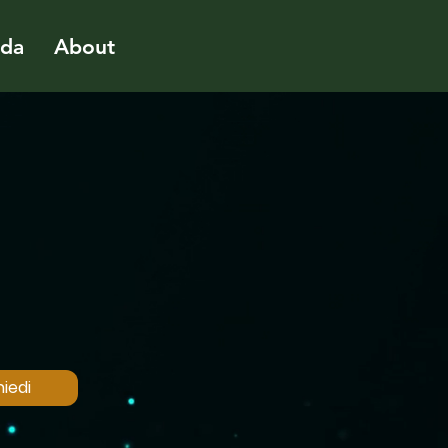
ida
About
iedi