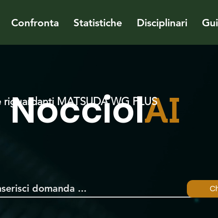
Confronta
Statistiche
Disciplinari
Gu
Nocciol
AI
e riguardanti MATSUDA WG PLUS
Ch