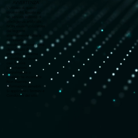
AVVERTENZA
L'utilizzo di questo
strumento, basato su
un servizio esterno di
intelligenza artificiale,
NON esula l'utilizzatore
dal leggere
attentamente tutta la
necessaria
documentazione prima
dell'utilizzo di un
prodotto. Il sistema
potrebbe, in alcuni
casi, fornire
informazioni
parzialmente o
totalmente incorrette.
Non inserire
informazioni sensibili.
Si applicano i Termini e
Condizioni del sito.