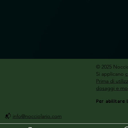
© 2025 Noccio
Si applicano
c
Prima di utili
dosaggi e mod
Per abilitare 
📬
info@nocciolario.com