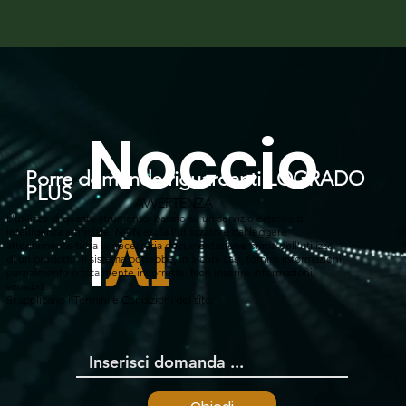
Noccio
Porre domande riguardanti LOGRADO
PLUS
AVVERTENZA
L'utilizzo di questo strumento, basato su un servizio esterno di
l
intelligenza artificiale, NON esula l'utilizzatore dal leggere
AI
attentamente tutta la necessaria documentazione prima dell'utilizzo
di un prodotto. Il sistema potrebbe, in alcuni casi, fornire informazioni
parzialmente o totalmente incorrette. Non inserire informazioni
sensibili.
Si applicano i Termini e Condizioni del sito.