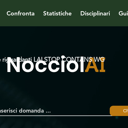
Confronta
Statistiche
Disciplinari
Gu
Nocciol
AI
e riguardanti LALSTOP CONTANS WG
Ch