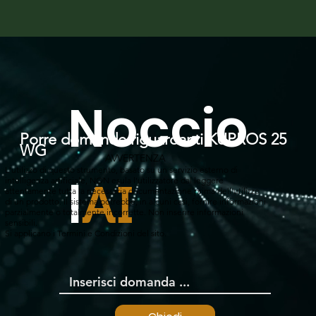
Noccio
Porre domande riguardanti KUPROS 25
WG
AVVERTENZA
L'utilizzo di questo strumento, basato su un servizio esterno di
l
intelligenza artificiale, NON esula l'utilizzatore dal leggere
AI
attentamente tutta la necessaria documentazione prima dell'utilizzo
di un prodotto. Il sistema potrebbe, in alcuni casi, fornire informazioni
parzialmente o totalmente incorrette. Non inserire informazioni
sensibili.
Si applicano i Termini e Condizioni del sito.