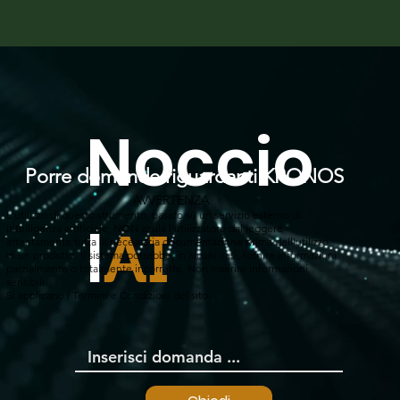
Noccio
Porre domande riguardanti KRONOS
AVVERTENZA
L'utilizzo di questo strumento, basato su un servizio esterno di
l
intelligenza artificiale, NON esula l'utilizzatore dal leggere
AI
attentamente tutta la necessaria documentazione prima dell'utilizzo
di un prodotto. Il sistema potrebbe, in alcuni casi, fornire informazioni
parzialmente o totalmente incorrette. Non inserire informazioni
sensibili.
Si applicano i Termini e Condizioni del sito.