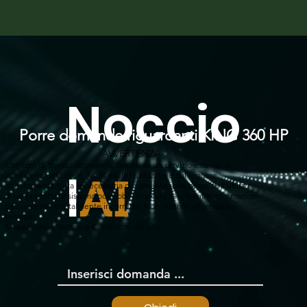
Noccio
Porre domande riguardanti KING 360 HP
AVVERTENZA
L'utilizzo di questo strumento, basato su un servizio esterno di
l
intelligenza artificiale, NON esula l'utilizzatore dal leggere
AI
attentamente tutta la necessaria documentazione prima dell'utilizzo
di un prodotto. Il sistema potrebbe, in alcuni casi, fornire informazioni
parzialmente o totalmente incorrette. Non inserire informazioni
sensibili.
Si applicano i Termini e Condizioni del sito.