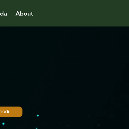
ida
About
iedi