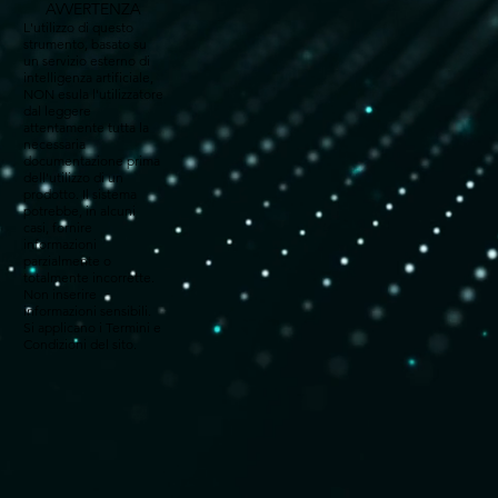
AVVERTENZA
L'utilizzo di questo
strumento, basato su
un servizio esterno di
intelligenza artificiale,
NON esula l'utilizzatore
dal leggere
attentamente tutta la
necessaria
documentazione prima
dell'utilizzo di un
prodotto. Il sistema
potrebbe, in alcuni
casi, fornire
informazioni
parzialmente o
totalmente incorrette.
Non inserire
informazioni sensibili.
Si applicano i Termini e
Condizioni del sito.