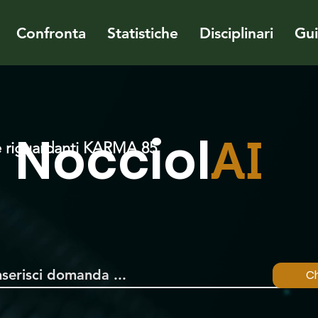
Confronta
Statistiche
Disciplinari
Gu
Nocciol
AI
 riguardanti KARMA 85
Ch