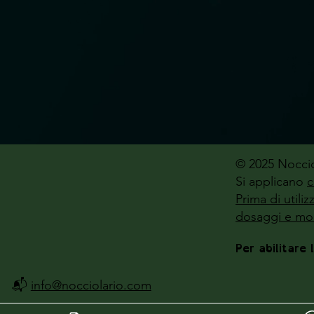
© 2025 Noccio
Si applicano
c
Prima di utili
dosaggi e mod
Per abilitare 
📬
info@nocciolario.com