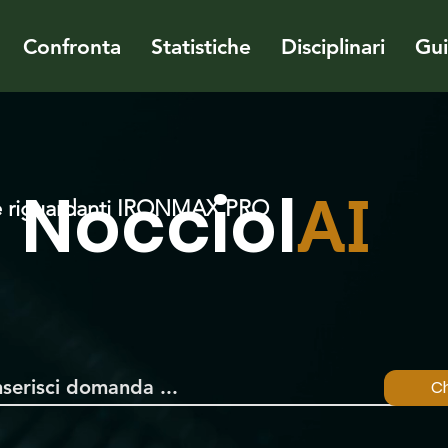
Confronta
Statistiche
Disciplinari
Gu
Nocciol
AI
 riguardanti IRONMAX PRO
Ch