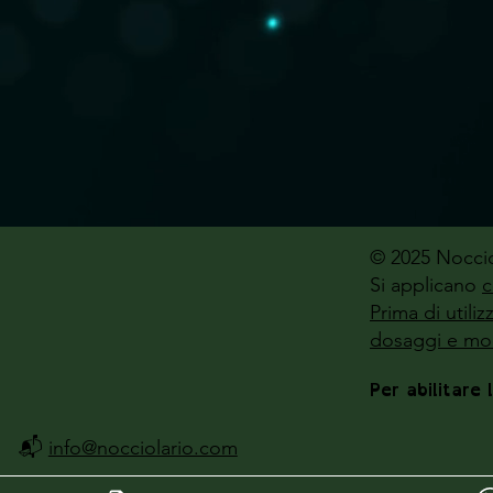
© 2025 Noccio
Si applicano
c
Prima di utili
dosaggi e mod
Per abilitare 
📬
info@nocciolario.com