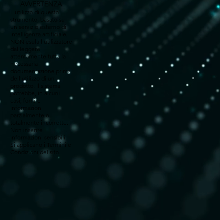
AVVERTENZA
L'utilizzo di questo
strumento, basato su
un servizio esterno di
intelligenza artificiale,
NON esula l'utilizzatore
dal leggere
attentamente tutta la
necessaria
documentazione prima
dell'utilizzo di un
prodotto. Il sistema
potrebbe, in alcuni
casi, fornire
informazioni
parzialmente o
totalmente incorrette.
Non inserire
informazioni sensibili.
Si applicano i Termini e
Condizioni del sito.