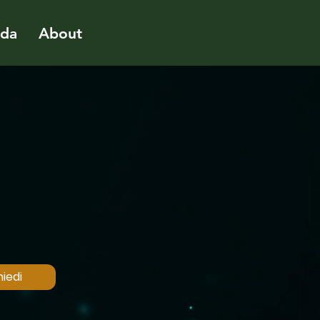
ida
About
iedi