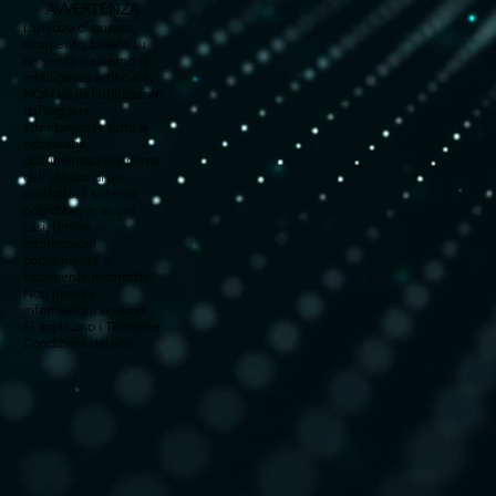
AVVERTENZA
L'utilizzo di questo
strumento, basato su
un servizio esterno di
intelligenza artificiale,
NON esula l'utilizzatore
dal leggere
attentamente tutta la
necessaria
documentazione prima
dell'utilizzo di un
prodotto. Il sistema
potrebbe, in alcuni
casi, fornire
informazioni
parzialmente o
totalmente incorrette.
Non inserire
informazioni sensibili.
Si applicano i Termini e
Condizioni del sito.