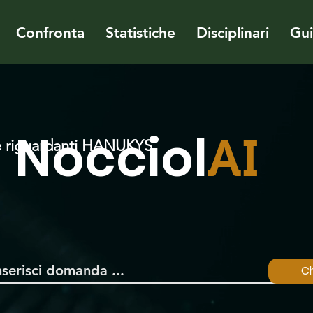
Confronta
Statistiche
Disciplinari
Gu
Nocciol
AI
 riguardanti HANUKYS
Ch