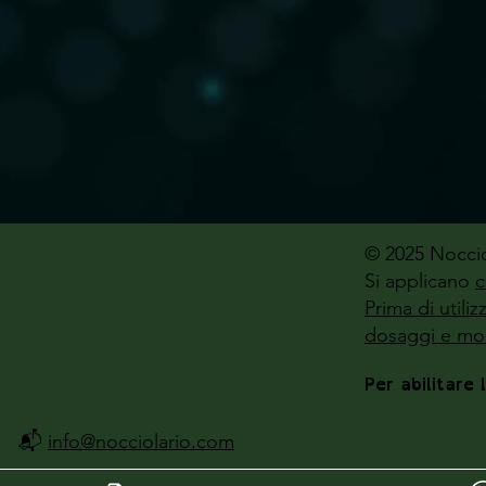
© 2025 Noccio
Si applicano
c
Prima di utili
dosaggi e mod
Per abilitare 
📬
info@nocciolario.com