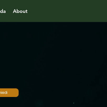
ida
About
iedi