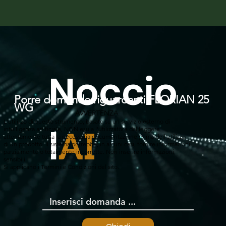
Noccio
Porre domande riguardanti FLORIAN 25
WG
AVVERTENZA
L'utilizzo di questo strumento, basato su un servizio esterno di
l
intelligenza artificiale, NON esula l'utilizzatore dal leggere
AI
attentamente tutta la necessaria documentazione prima dell'utilizzo
di un prodotto. Il sistema potrebbe, in alcuni casi, fornire informazioni
parzialmente o totalmente incorrette. Non inserire informazioni
sensibili.
Si applicano i Termini e Condizioni del sito.