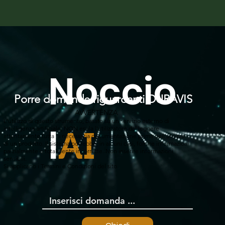
Noccio
Porre domande riguardanti DURAVIS
AVVERTENZA
L'utilizzo di questo strumento, basato su un servizio esterno di
l
intelligenza artificiale, NON esula l'utilizzatore dal leggere
AI
attentamente tutta la necessaria documentazione prima dell'utilizzo
di un prodotto. Il sistema potrebbe, in alcuni casi, fornire informazioni
parzialmente o totalmente incorrette. Non inserire informazioni
sensibili.
Si applicano i Termini e Condizioni del sito.