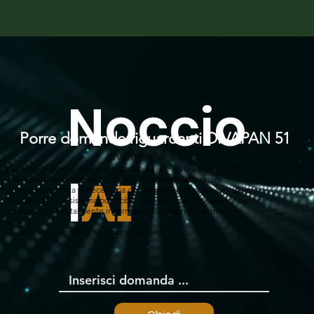
Noccio
Porre domande riguardanti DIVAPAN 51
AVVERTENZA
L'utilizzo di questo strumento, basato su un servizio esterno di
l
intelligenza artificiale, NON esula l'utilizzatore dal leggere
AI
attentamente tutta la necessaria documentazione prima dell'utilizzo
di un prodotto. Il sistema potrebbe, in alcuni casi, fornire informazioni
parzialmente o totalmente incorrette. Non inserire informazioni
sensibili.
Si applicano i Termini e Condizioni del sito.