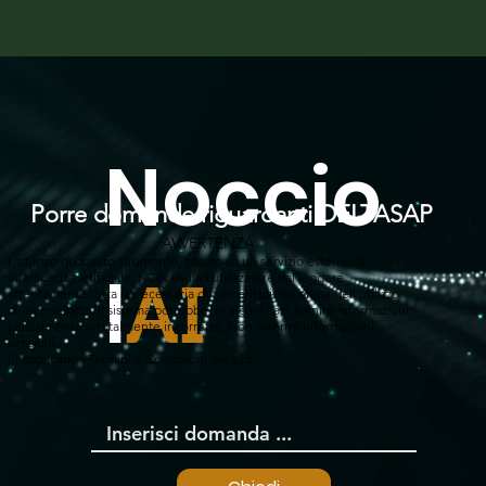
Noccio
Porre domande riguardanti DELTASAP
AVVERTENZA
L'utilizzo di questo strumento, basato su un servizio esterno di
l
intelligenza artificiale, NON esula l'utilizzatore dal leggere
AI
attentamente tutta la necessaria documentazione prima dell'utilizzo
di un prodotto. Il sistema potrebbe, in alcuni casi, fornire informazioni
parzialmente o totalmente incorrette. Non inserire informazioni
sensibili.
Si applicano i Termini e Condizioni del sito.