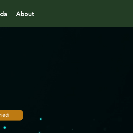
ida
About
iedi