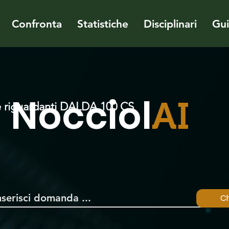
Confronta
Statistiche
Disciplinari
Gu
Nocciol
AI
 riguardanti DALDA 100 CS
Ch