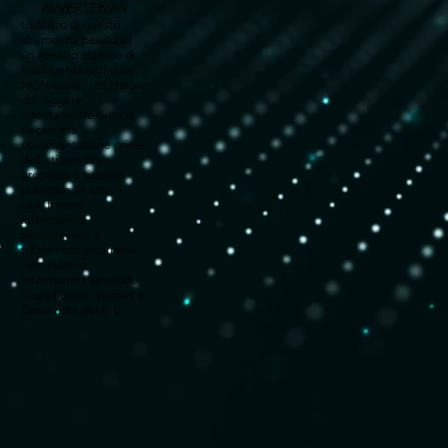
AVVERTENZA
L'utilizzo di questo
strumento, basato su
un servizio esterno di
intelligenza artificiale,
NON esula l'utilizzatore
dal leggere
attentamente tutta la
necessaria
documentazione prima
dell'utilizzo di un
prodotto. Il sistema
potrebbe, in alcuni
casi, fornire
informazioni
parzialmente o
totalmente incorrette.
Non inserire
informazioni sensibili.
Si applicano i Termini e
Condizioni del sito.