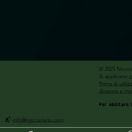
© 2025 Noccio
Si applicano
c
Prima di utili
dosaggi e mod
Per abilitare 
📬
info@nocciolario.com